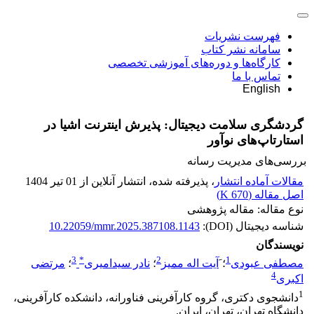
فهرست نشریات
سامانه نشر کتاب
کارگاه‌ها و دوره‌های آموزشی تخصصی
تماس با ما
English
گردشگری سلامت دیجیتال: پذیرش اینترنت اشیا در
استارتاپ‌های نوآور
بررسی‌های مدیریت رسانه
مقالات آماده انتشار
، پذیرفته شده، انتشار آنلاین از 01 تیر 1404
اصل مقاله (
670 K
)
نوع مقاله: مقاله پژوهشی
شناسه دیجیتال (DOI):
10.22059/mmr.2025.387108.1143
نویسندگان
3
*
2
1
مصطفی عبودی
؛
َآیت اله ممیز
؛
نادر سیدامیری
؛
مرتضی
4
اکبری
1
دانشجوی دکتری، گروه کارآفرینی فناورانه، دانشکده کارآفرینی،
دانشگاه تهران، تهران، ایران.