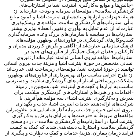
«چالش‌ها و موانع به‌کارگیری اینترنت اشیا در استارتاپ‌های
گردشگری سلامت»، مؤلفه‌های سرمایه و بودجه عبارت‌اند از:
هزینۀ تجهیزات و ابزارها و پیاده‌سازی اینترنت اشیا و کمبود منابع
مالی استارتاپ‌های گردشگری سلامت. مؤلفه‌های ریسک‌پذیری
عبارت‌اند از: عدم تمایل به نوآوری و تغییر، انعطاف‌پذیری بیشتر
استارتاپ‌ها در مقایسه با سازمان‌های بزرگ وعدم سرمایه‌گذاری
کسب‌وکارهای گردشگری در فناوری‌های نوظهور. مؤلفه‌های
فرهنگ سازمانی عبارت‌اند از: آگاهی و نگرش کاربردی مدیران و
کارکنان و فقدان فرهنگ حمایتگر از فناوری‌های جدید در
استارتاپ‌ها. مؤلفه نیروی انسانی توانمند عبارت‌اند از: نیروی
انسانی متخصص در حوزۀ اینترنت اشیا و هزینۀ جذب نیروی انسانی
توانمند در حوزۀ اینترنت اشیا. مؤلفه‌های زیرساخت فنی عبارت‌اند
از: طرح اجرایی مناسب برای بهره‌برداری از فناوری‌های نوظهور،
مشکلات زیرساختی استارتاپ‌های گردشگری سلامت و دسترسی
مناسب به ابزارها و گجت‌های اینترنت اشیا. همچنین در زمینۀ
«اقدامات و راهبردهای استارتاپ‌های گردشگری سلامت برای
پذیرش و به‌کارگیری اینترنت اشیا»، سه مؤلفه هم‌آفرینی با
شرکت‌های ارائه‌دهنده خدمات اینترنت اشیا، جذب و نگهداری
نیروی انسانی خبره و جذب سرمایه‌گذار شناسایی شد. علاوه‌براین
مؤلفه‌های مربوط به «فرصت‌ها و مزایای پذیرش و به‌کارگیری
اینترنت اشیا در استارتاپ‌های گردشگری سلامت»، در دو سطح
گردشگر سلامت و استارتاپ دسته‌بندی شدند که کمک به کیفیت
فرایند درمان بیماران، هزینۀ خدمات و کمک به نظارت و پیگیری از