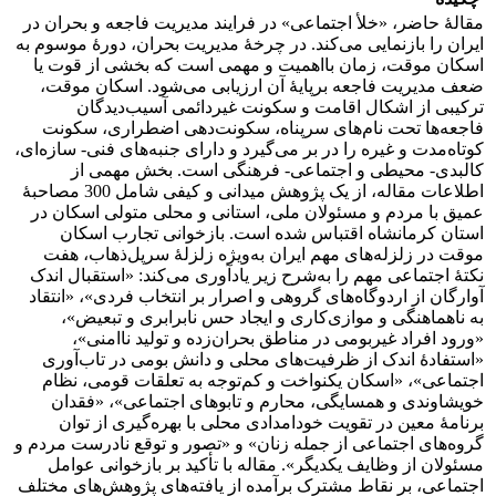
مقالۀ حاضر، «خلأ اجتماعی» در فرایند مدیریت فاجعه و بحران در
ایران را بازنمایی می‌کند. در چرخۀ مدیریت بحران، دورۀ موسوم به
اسکان موقت، زمان بااهمیت و مهمی است که بخشی از قوت یا
ضعف مدیریت فاجعه برپایۀ آن ارزیابی می‌شود. اسکان موقت،
ترکیبی از اشکال اقامت و سکونت غیردائمی آسیب‌دیدگان
فاجعه‌ها تحت نام‌های سرپناه، سکونت‌دهی اضطراری، سکونت
کوتاه‌مدت و غیره را در بر می‌گیرد و دارای جنبه‌های فنی- سازه‌ای،
کالبدی- محیطی و اجتماعی- فرهنگی است. بخش مهمی از
اطلاعات مقاله، از یک پژوهش میدانی و کیفی شامل 300 مصاحبۀ
عمیق با مردم و مسئولان ملی، استانی و محلی متولی اسکان در
استان کرمانشاه اقتباس شده است. بازخوانی تجارب اسکان
موقت در زلزله‌های مهم ایران به‌ویژه زلزلۀ سرپل‌ذهاب، هفت
نکتۀ اجتماعی مهم را به‌شرح زیر یادآوری می‌کند: «استقبال اندک
آوارگان از اردوگاه‌های گروهی و اصرار بر انتخاب فردی»، «انتقاد
به ناهماهنگی و موازی‌کاری‌ و ایجاد حس نابرابری و تبعیض»،
«ورود افراد غیربومی در مناطق بحران‌زده و تولید ناامنی»،
«استفادۀ اندک از ظرفیت‌های محلی و دانش بومی در تاب‌آوری
اجتماعی»، «اسکان یکنواخت و کم‌توجه به تعلقات قومی، نظام
خویشاوندی و همسایگی، محارم و تابوهای اجتماعی»، «فقدان
برنامۀ معین در تقویت خودامدادی محلی با بهره‌گیری از توان
گروه‌های اجتماعی از جمله زنان» و «تصور و توقع نادرست مردم و
مسئولان از وظایف یکدیگر». مقاله با تأکید بر بازخوانی عوامل
اجتماعی، بر نقاط مشترک برآمده از یافته‌های پژوهش‌های مختلف