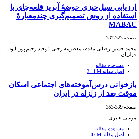
ارزیابی سیل‌خیزی حوضۀ آبریز قلعه‌چای با
استفاده از روش تصمیم‌گیری چندمعیارۀ
MABAC
صفحه
323-337
محمد حسین رضائی مقدم، معصومه رجبی، توحید رحیم پور، ایوب
فرازیان
مشاهده مقاله
اصل مقاله
2.11 M
بازخوانی درس‌آموخته‌های اجتماعی اسکان
موقت بعد از زلزله در ایران
صفحه
339-353
موسی عنبری
مشاهده مقاله
اصل مقاله
1.07 M