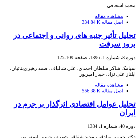
محمد اسحاقی
مشاهده مقاله
اصل مقاله
334.84 K
تحلیل تأثیر جنبه های روانی و اجتماعی در
بروز سرقت
دوره 8، شماره 1، 1396، صفحه
109-125
سیامک شاکر سلطان احمدی، علی ﺷﺎﻟﺒﺎف، صمد رﻫﺒﺮیﺑﻨﺎﺋﯿﺎن،
ایلناز علی نژاد، ﺣﯿﺪر اﻣﯿﺮﭘﻮر
مشاهده مقاله
اصل مقاله
556.38 K
تحلیل عوامل اقتصادی اثرگذار بر جرم در
ایران
دوره 40، شماره 1، 1384
دکتر حسین صادقى، وحید شقاقى شهرى، حسین اصغر پور