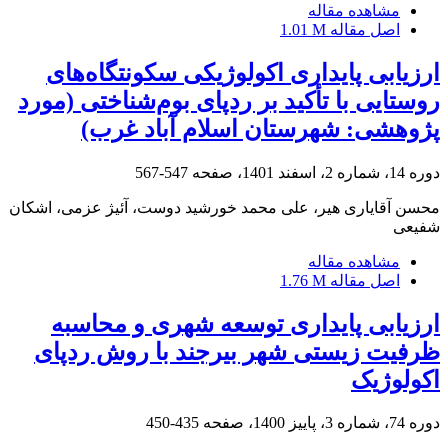
مشاهده مقاله
اصل مقاله
1.01 M
ارزیابی پایداری اکولوژیکی سکونتگاه‌های
روستایی با تأکید بر ردپای بوم‌شناختی (مورد
پژوهشی: شهرستان اسلام آباد غرب)
دوره 14، شماره 2، اسفند 1401، صفحه
547-567
محسن آقایاری هیر، علی محمد خورشید دوست، آئیژ عزمی، اشکان
شفیعی
مشاهده مقاله
اصل مقاله
1.76 M
ارزیابی پایداری توسعه شهری و محاسبه
ظرفیت زیستی شهر بیرجند با روش ردپای
اکولوژیک
دوره 74، شماره 3، پاییز 1400، صفحه
435-450