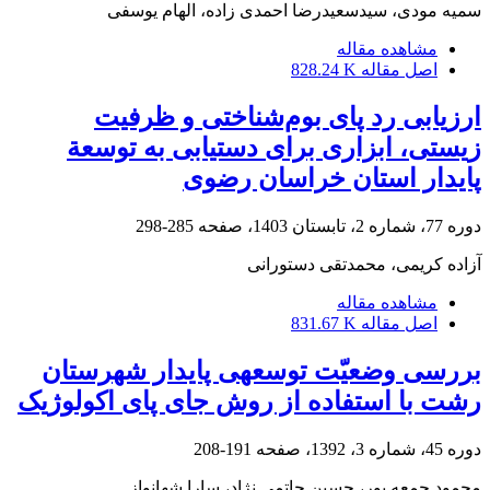
سمیه مودی، سیدسعیدرضا احمدی زاده، الهام یوسفی
مشاهده مقاله
اصل مقاله
828.24 K
ارزیابی رد پای بوم‌شناختی و ظرفیت
زیستی، ابزاری برای دستیابی به توسعة
پایدار استان خراسان رضوی
دوره 77، شماره 2، تابستان 1403، صفحه
285-298
آزاده کریمی، محمدتقی دستورانی
مشاهده مقاله
اصل مقاله
831.67 K
بررسی وضعیّت توسعه‎ی پایدار شهرستان
رشت با استفاده از روش جای پای اکولوژیک
دوره 45، شماره 3، 1392، صفحه
191-208
محمود جمعه پور، حسین حاتمی نژاد، سارا شهانواز