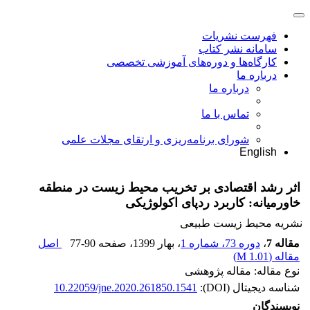
فهرست نشریات
سامانه نشر کتاب
کارگاه‌ها و دوره‌های آموزشی تخصصی
درباره ما
درباره ما
تماس با ما
شورای برنامه‌ریزی و ارتقای مجلات علمی
English
اثر رشد اقتصادی بر تخریب محیط زیست در منطقه
خاورمیانه: کاربرد ردپای اکولوژیکی
نشریه محیط زیست طبیعی
مقاله 7
،
دوره 73، شماره 1
، بهار 1399
، صفحه
77-90
اصل
مقاله (
1.01 M
)
نوع مقاله: مقاله پژوهشی
شناسه دیجیتال (DOI):
10.22059/jne.2020.261850.1541
نویسندگان