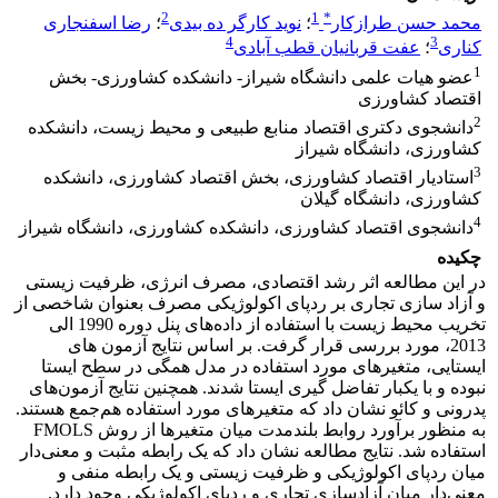
2
1
*
محمد حسن طرازکار
؛
نوید کارگر ده بیدی
؛
رضا اسفنجاری
4
3
کناری
؛
عفت قربانیان قطب آبادی
1
عضو هیات علمی دانشگاه شیراز- دانشکده کشاورزی- بخش
اقتصاد کشاورزی
2
دانشجوی دکتری اقتصاد منابع طبیعی و محیط زیست، دانشکده
کشاورزی، دانشگاه شیراز
3
استادیار اقتصاد کشاورزی، بخش اقتصاد کشاورزی، دانشکده
کشاورزی، دانشگاه گیلان
4
دانشجوی اقتصاد کشاورزی، دانشکده کشاورزی، دانشگاه شیراز
چکیده
در این مطالعه اثر رشد اقتصادی، مصرف انرژی، ظرفیت زیستی
و آزاد سازی تجاری بر ردپای اکولوژیکی مصرف بعنوان شاخصی از
تخریب محیط زیست با استفاده از داده‌های پنل دوره 1990 الی
2013، مورد بررسی قرار گرفت. بر اساس نتایج آزمون های
ایستایی، متغیرهای مورد استفاده در مدل همگی در سطح ایستا
نبوده و با یکبار تفاضل گیری ایستا شدند. همچنین نتایج آزمون‌های
پدرونی و کائو نشان داد که متغیرهای مورد استفاده هم‌جمع هستند.
به منظور برآورد روابط بلندمدت میان متغیرها از روش FMOLS
استفاده شد. نتایج مطالعه نشان داد که یک رابطه مثبت و معنی‌دار
میان ردپای اکولوژیکی و ظرفیت زیستی و یک رابطه منفی و
معنی‌دار میان آزادسازی تجاری و ردپای اکولوژیکی وجود دارد.