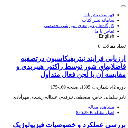
فهرست نشریات
سامانه نشر کتاب
کارگاه‌ها و دوره‌های آموزشی تخصصی
تماس با ما
English
تعداد مقالات:
6
ارزیابی فرایند نیتریفیکاسیون درتصفیه
فاضلابهای شور توسط راکتور هیبریدی و
مقایسه آن با لجن فعال متداول
دوره 42، شماره 1، 1395، صفحه
169-175
نادر سلمانی خاص، مصطفی تیزقدم، عبدااله رشیدی مهرآبادی
مشاهده مقاله
اصل مقاله
826.28 K
بررسی عملکرد و خصوصیات فیزیولوژیک