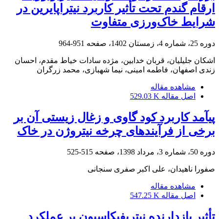
ارقام گندم تحت تأثیر کاربرد نیتراپایرین در
شرایط خاک‌ورزی متفاوت
دوره 25، شماره 4، زمستان 1402، صفحه
951-964
اشکان جلیلیان، قربان خدابین، مژده سادات خیاط مقدم، احسان
زندی اصفهان، فاطمه امینی، نیما شهبازی، محمد زرگران
مشاهده مقاله
اصل مقاله
529.03 K
پیآمد کاربرد کود گاوی و زغال زیستی آن بر
برخی از فرآیندهای چرخه نیتروژن در خاک
دوره 50، شماره 3، مرداد 1398، صفحه
515-525
صفورا ناهیدان، علی اکبر صفری سنجانی
مشاهده مقاله
اصل مقاله
547.25 K
تأثیر بازدارنده نیتریفیکاسیون بر عملکرد