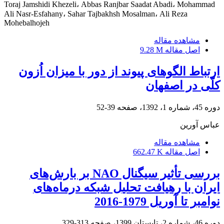
Toraj Jamshidi Khezeli، Abbas Ranjbar Saadat Abadi، Mohammad
Ali Nasr-Esfahany، Sahar Tajbakhsh Mosalman، Ali Reza
Mohebalhojeh
مشاهده مقاله
اصل مقاله
9.28 M
ارتباط الگوهای پیوند از دور با میزان اُزون
کلّی در اصفهان
دوره 45، شماره 1، 1392، صفحه
39-52
عباس آورین
مشاهده مقاله
اصل مقاله
662.47 K
بررسی تأثیر سیگنال NAO بر بارش‌های
ایران با رهیافت تحلیل شبکه درماه‌های
نوامبر تا آوریل 1979-2016
دوره 46، شماره 2، تابستان 1399، صفحه
313-329