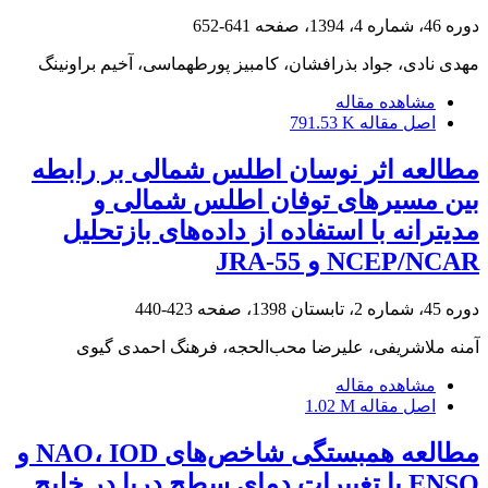
دوره 46، شماره 4، 1394، صفحه
641-652
مهدی نادی، جواد بذرافشان، کامبیز پورطهماسی، آخیم براونینگ
مشاهده مقاله
اصل مقاله
791.53 K
مطالعه اثر نوسان اطلس شمالی بر رابطه
بین مسیرهای توفان اطلس شمالی و
مدیترانه با استفاده از داده‌های بازتحلیل
NCEP/NCAR و JRA-55
دوره 45، شماره 2، تابستان 1398، صفحه
423-440
آمنه ملاشریفی، علیرضا محب‌الحجه، فرهنگ احمدی گیوی
مشاهده مقاله
اصل مقاله
1.02 M
مطالعه همبستگی شاخص‌های NAO، IOD و
ENSO با تغییرات دمای سطح دریا در خلیج