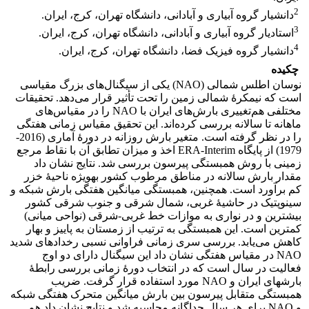
2
دانشیار گروه آبیاری و آبادانی، دانشگاه تهران، کرج، ایران.
3
استادیار گروه آبیاری و آبادانی، دانشگاه تهران، کرج، ایران.
4
دانشیار گروه فیزیک فضا، دانشگاه تهران، کرج، ایران.
چکیده
نوسان اطلس شمالی (NAO) یکی از سیگنال‌های بزرگ مقیاسی
است که نیمکرۀ شمالی زمین را تحت تأثیر قرار می‌دهد. تحقیقات
مختلفی هم‌تغییری بارش‌های ایران با NAO را در مقیاس‌های
ماهانه تا سالانه بررسی کرده‌اند. این تحقیق مقیاس‌ زمانی هفتگی
را در نظر گرفته است. متغیر بارش روزانه در دورۀ آماری (2016-
1979) از پایگاه ERA-Interim اخذ و میزان تطابق آن با نقاط مرجع
زمینی با روش همبستگی پیرسون بررسی شد. نتایج نشان داد
مقدار بارش سالانه در مناطق مرطوب کشور به­ویژه ناحیۀ خزر
کم برآورد است. همچنین، همبستگی میانگین هفتگی بارش شبکه و
سینوپتیک در حاشیۀ غربی، شمال شرقی و جنوب شرقی کشور
بیشترین و در نواری به موازات خط غربی-شرقی (نواحی میانی)
کمترین است. این همبستگی به ترتیب از زمستان به پاییز و بهار
کاهش می‌یابد. بررسی سری زمانی فراوانی نسبی رخدادهای شدید
NAO در مقیاس هفتگی نشان داد این سیگنال دارای دو اوج
فعالیت در سال است که در انتخاب دورۀ زمانی بررسی رابطۀ
بارش­های ایران و NAO مورد استفاده قرار گرفت. ضریب
همبستگی متقابل پیرسون بین بارش میانگین متحرک هفتگی شبکه
و NAO برای هر سال جداگانه محاسبه شد و نتایج نشان داد هم