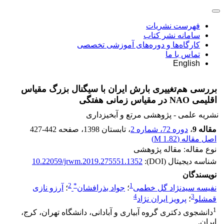
فهرست نشریات
سامانه نشر کتاب
کارگاه‌ها و دوره‌های آموزشی تخصصی
تماس با ما
English
بررسی هم‌تغییری بارش‌ ایران با سیگنال بزرگ‌ مقیاس
اقلیمی NAO در مقیاس زمانی هفتگی
نشریه علمی - پژوهشی مرتع و آبخیزداری
مقاله 9
،
دوره 72، شماره 2
، تابستان 1398
، صفحه
427-442
اصل مقاله (
1.82 M
)
نوع مقاله: مقاله پژوهشی
شناسه دیجیتال (DOI):
10.22059/jrwm.2019.275551.1352
نویسندگان
2
*
1
نفیسه سیدنژاد گل خطمی
؛
جواد بذرافشان
؛
آرزو نازی
4
3
قمشلو
؛
پرویز ایران نژاد
1
دانشجوی دکتری گروه آبیاری و آبادانی، دانشگاه تهران، کرج،
ایران.