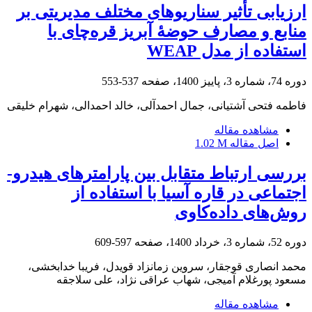
ارزیابی تأثیر سناریوهای مختلف مدیریتی بر
منابع و مصارف حوضۀ آبریز قره‌چای با
استفاده از مدل WEAP
دوره 74، شماره 3، پاییز 1400، صفحه
537-553
فاطمه فتحی آشتیانی، جمال احمدآلی، خالد احمدالی، شهرام خلیقی
مشاهده مقاله
اصل مقاله
1.02 M
بررسی ارتباط متقابل بین پارامتر‏های هیدرو-
اجتماعی در قاره آسیا با استفاده از
روش‌های داده‌کاوی
دوره 52، شماره 3، خرداد 1400، صفحه
597-609
محمد انصاری قوجقار، سروین زمانزاد قویدل، فریبا خدابخشی،
مسعود پورغلام آمیجی، شهاب عراقی نژاد، علی سلاجقه
مشاهده مقاله