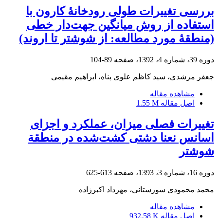
بررسی تغییرات طولی رودخانۀ کارون با
استفاده از روش میانگین جهت‌دار خطی
(منطقۀ مورد مطالعه: از شوشتر تا اروند)
دوره 39، شماره 4، 1392، صفحه
89-104
جعفر مرشدی، سید کاظم علوی پناه، ابراهیم مقیمی
مشاهده مقاله
اصل مقاله
1.55 M
تغییرات فصلی میزان، عملکرد و اجزای
اسانس نعنا دشتی کشت‌شده در منطقة
شوشتر
دوره 16، شماره 3، 1393، صفحه
613-625
محمد محمودی سورستانی، مهرداد اکبرزاده
مشاهده مقاله
اصل مقاله
932.58 K