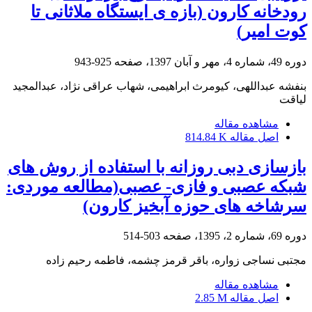
رودخانه کارون (بازه ی ایستگاه ملاثانی تا
کوت امیر)
دوره 49، شماره 4، مهر و آبان 1397، صفحه
925-943
بنفشه عبداللهی، کیومرث ابراهیمی، شهاب عراقی نژاد، عبدالمجید
لیاقت
مشاهده مقاله
اصل مقاله
814.84 K
بازسازی دبی روزانه با استفاده از روش های
شبکه عصبی و فازی- عصبی(مطالعه موردی:
سرشاخه های حوزه آبخیز کارون)
دوره 69، شماره 2، 1395، صفحه
503-514
مجتبی نساجی زواره، باقر قرمز چشمه، فاطمه رحیم زاده
مشاهده مقاله
اصل مقاله
2.85 M