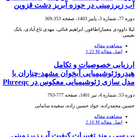
آب زیرزمینی در حوزه آبریز دشت قزوین
دوره 77، شماره 3، پاییز 1403، صفحه
353-369
لیلا داوودی معماراطاقور، ابراهیم فتائی، مهدی تاج آبادی، بابک
نعیمی
مشاهده مقاله
اصل مقاله
1.22 M
ارزیابی خصوصیات و تکامل
هیدروژئوشیمیایی آبخوان مشهد-چناران با
مدل سازی ژئوشیمیایی معکوس در Phreeqc
دوره 53، شماره 4، تیر 1401، صفحه
777-793
حسین محمدزاده، جواد حسین زاده، سعیده سامانی
مشاهده مقاله
اصل مقاله
2.16 M
بررسی روند تغییرات کیفیت آب زیرزمینی