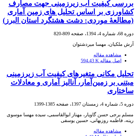
بررسی کیفیت آب زیرزمینی جهت مصارف
کشاورزی بر اساس تحلیل های زمین آماری
(مطالعۀ موردی: دشت هشتگرد استان البرز)
دوره 68، شماره 4، 1394، صفحه
809-820
آرش ملکیان، مهسا میردشتوان
مشاهده مقاله
اصل مقاله
594.43 K
تحلیل مکانی متغیرهای کیفیت آب زیرزمینی
مبتنی بر زمین‌آمار، آنالیز آماری و معادلات
ساختاری
دوره 5، شماره 4، زمستان 1397، صفحه
1385-1399
مسلم برجی حسن گاویار، مهناز ابوالقاسمی، سیده مهسا موسوی
رینه، فاطمه روزبهانی، حسین یوسفی
مشاهده مقاله