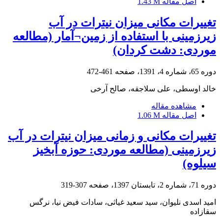
اصل مقاله
1.43 M
تغییرات مکانی میزان نیترات در آب
زیرزمینی با استفاده از زمین¬آمار (مطالعه
موردی: دشت کردان)
دوره 65، شماره 4، 1391، صفحه
461-472
خالد اوسطی، علی سلاجقه، صالح آرخی
مشاهده مقاله
اصل مقاله
1.06 M
تغییرات مکانی و زمانی میزان نیترات در آب
زیرزمینی (مطالعه موردی: حوزه آبخیز
سیلوه)
دوره 71، شماره 2، تابستان 1397، صفحه
307-319
امید اسدی نلیوان، سید سعید غیاثی، سادات فیض نیا، نرگس
سقازاده