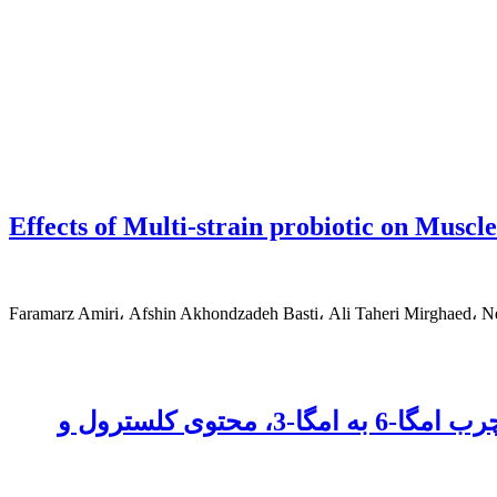
Effects of Multi-strain probiotic on Muscl
Faramarz Amiri، Afshin Akhondzadeh Basti، Ali Taheri Mirghaed، Ne
اثر اسانس مرزه خوزستانی (Satureja khuzistanica) در آب آشامیدنی، بر نسبت اسید های چرب امگا-6 به امگا-3، محتوی کلسترول و