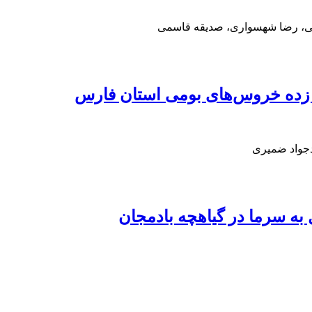
یی، رضا شهسواری، صدیقه قاسمی
دجواد ضمیری