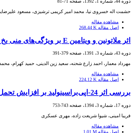
دوره 44، شماره 1، 1392، صفحه
71-81
حشمت اله خسروی نیا، محمد امیر کریمی ترشیزی، مسعود علیرضا
مشاهده مقاله
اصل مقاله
268.44 K
اثر ملاتونین و ویتامین E بر ویژگی‌های منی یخ زده خروس‌های بومی استان فارس
دوره 43، شماره 3، 1391، صفحه
379-391
مهرداد معمار، احمد زارع شحنه، سعید زین الدینی، حمید کهرام، محم
مشاهده مقاله
اصل مقاله
224.12 K
بررسی اثر 24-اپی‌براسینولید بر افزایش تحمل به سرما در گیاهچه بادمجان
دوره 17، شماره 3، 1394، صفحه
743-753
فریبا امینی، شیوا شریعت زاده، مهری عسکری
مشاهده مقاله
اصل مقاله
1.01 M