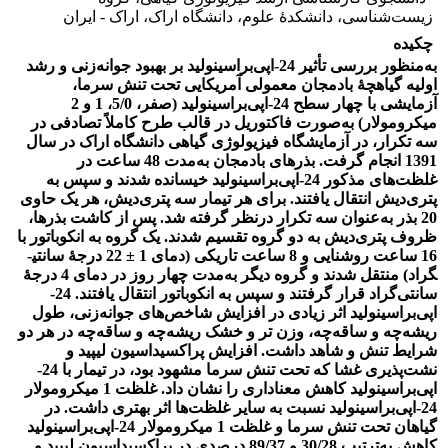
زیست‌شناسی، دانشکدۀ علوم، دانشگاه اراک، اراک - ایران
چکیده
به‌منظور بررسی تأثیر 24-اپی‌براسینولید بر بهبود جوانه‌زنی و رشد
اولیه گیاهچۀ بادمجان معمولی آمریکایی تحت تنش سرما،
آزمایشی با چهار سطح 24-اپی‌براسینولید (صفر، 5/0، 1 و 2
میکرومولار) به‌صورت فاکتوریل در قالب طرح کاملاً تصادفی در
سه تکرار، در آزمایشگاه فیزیولوژی گیاهی دانشگاه اراک در سال
1391 انجام گرفت. بذ‌رهای بادمجان به‌مدت 48 ساعت در
غلظت‌های مذکور 24-اپی‌براسینولید خیسانده شدند و سپس به
پتری‌دیش انتقال یافتند. برای هر تیمار سه پتری‌دیش، هر یک حاوی
20 بذر به‌عنوان سه تکرار درنظر گرفته شد. پس از کاشت بذر‌ها،
ظروف پتری‌دیش به دو گروه تقسیم شدند. یک گروه به انکوباتور با
16 ساعت روشنایی و 8 ساعت تاریکی (دمای 1 ± 22 درجۀ سانتی­
گراد) منتقل شدند و گروه دیگر به‌مدت چهار روز در دمای 4 درجۀ
سانتی‌گراد قرار گرفتند و سپس به انکوباتور انتقال یافتند. 24-
اپی‌براسینولید اثر زیادی در افزایش شاخص‌های جوانه‌زنی، طول
ریشه‌چه و ساقه‌چه، وزن تر و خشک ریشه‌چه و ساقه‌چه در هر دو
شرایط تنش و شاهد داشت. افزایش پراکسیداسیون لیپید ‌و
نشت‌پذیری غشا که تحت تنش سرما مشهود بود، در تیمار با 24-
اپی‌براسینولید کاهش معناداری را نشان داد. غلظت 1 میکرومولار
24-اپی‌براسینولید نسبت به سایر غلظت‌ها اثر بهتری داشت. در
گیاهان تحت تنش سرما و غلظت 1 میکرومولار 24-اپی‌براسینولید
کاهش به‌ترتیب 30/28 و 89/37 درصدی در پراکسیداسیون لیپید و