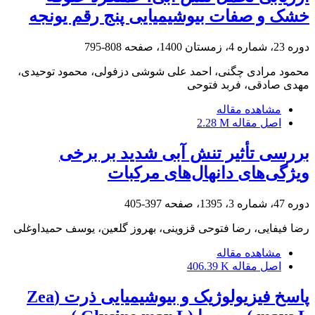
خشک و صفات بیوشیمیایی پنج رقم یونجه
دوره 23، شماره 4، زمستان 1400، صفحه
808-795
محمود مرادی چگنی، احمد علی شوشی دزفولی، محمود توحیدی،
مهدی صادقی، فربد فتوحی
مشاهده مقاله
اصل مقاله
2.28 M
بررسی تأثیر تنش آبی شدید بر برخی
ویژگی‌های دانهال‌های مرکبات
دوره 47، شماره 3، 1395، صفحه
397-405
رضا فیفایی، رضا فتوحی قزوینی، بهروز گلعین، یوسف حمیداوغلی
مشاهده مقاله
اصل مقاله
406.39 K
پاسخ فیزیولوژیک و بیوشیمیایی ذرت (Zea