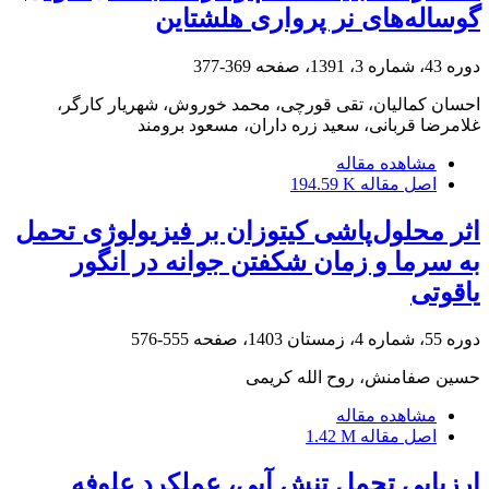
گوساله‌های نر پرواری هلشتاین
دوره 43، شماره 3، 1391، صفحه
369-377
احسان کمالیان، تقی قورچی، محمد خوروش، شهریار کارگر،
غلامرضا قربانی، سعید زره داران، مسعود برومند
مشاهده مقاله
اصل مقاله
194.59 K
اثر محلول‌پاشی کیتوزان بر فیزیولوژی تحمل
به سرما و زمان شکفتن جوانه در انگور
یاقوتی
دوره 55، شماره 4، زمستان 1403، صفحه
555-576
حسین صفامنش، روح الله کریمی
مشاهده مقاله
اصل مقاله
1.42 M
ارزیابی تحمل تنش آبی، عملکرد علوفه