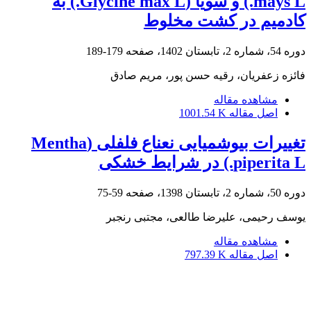
mays L.) و سویا (Glycine max L.) به
کادمیم در کشت مخلوط
دوره 54، شماره 2، تابستان 1402، صفحه
179-189
فائزه زعفریان، رقیه حسن پور، مریم صادق
مشاهده مقاله
اصل مقاله
1001.54 K
تغییرات بیوشمیایی نعناع فلفلی (Mentha
piperita L.) در شرایط خشکی
دوره 50، شماره 2، تابستان 1398، صفحه
59-75
یوسف رحیمی، علیرضا طالعی، مجتبی رنجبر
مشاهده مقاله
اصل مقاله
797.39 K