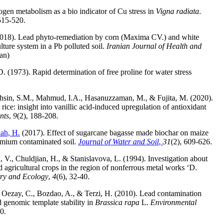
gen metabolism as a bio indicator of Cu stress in
Vigna radiata
.
515-520.
2018). Lead phyto-remediation by corn (Maxima CV.) and white
ture system in a Pb polluted soil.
Iranian Journal of Health and
ian)
D. (1973). Rapid determination of free proline for water stress
.
sin, S.M., Mahmud, I.A., Hasanuzzaman, M., & Fujita, M. (2020).
ice: insight into vanillic acid-induced upregulation of antioxidant
nts
,
9
(2), 188-208.
ah, H.
(2017). Effect of sugarcane bagasse made biochar on maize
dmium contaminated soil.
Journal of Water and Soil
,
31
(2), 609-626.
, V., Chuldjian, H., & Stanislavova, L. (1994). Investigation about
d agricultural crops in the region of nonferrous metal works ‘D.
try and Ecology
,
4
(6), 32-40.
., Oezay, C., Bozdao, A., & Terzi, H. (2010). Lead contamination
d genomic template stability in
Brassica rapa
L.
Environmental
0.