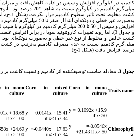
میلی‌گرم کادمیم در کیلوگرم نسبت به شاهد 20/1 درصد بود. با
توجه
کشت مخلوط تحت
و جدول 3). اما روند تغییرات کاروتنوئید سویا در برابر افزایش
درصد افزایش یافت (شکل 1-ج).
جد
ول 3
.
معادله مناسب توصیف­کننده اثر کادمیم و نسبت کاشت بر رن
n
in mono
Corn in
mixed
Corn in mono
Traits name
culture
culture
culture
y = 0.1092x +15.9
601x + 18.68
y = 0.0141x +15.41
if x≤50
if x≤ 100
if x≤157.34
y =-0.0546x
658x +24.69
y =-0.0440x +17.63
Chlorophyll
+21.43 if x> 50
if x> 100
ifx>157.34
a