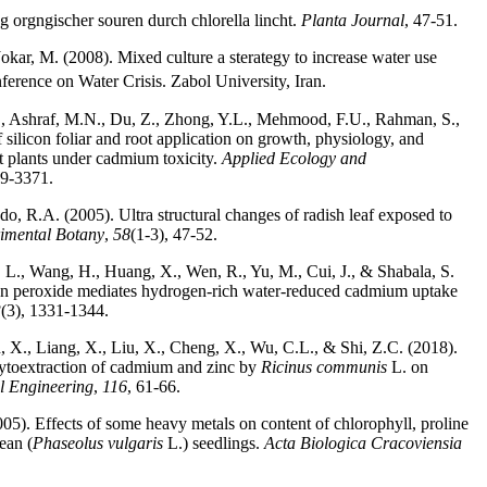
g orgngischer souren durch chlorella lincht.
Planta Journal
, 47-51.
okar, M. (2008). Mixed culture a sterategy to increase water use
ference on Water Crisis. Zabol University, Iran.
, Ashraf, M.N., Du, Z., Zhong, Y.L., Mehmood, F.U., Rahman, S.,
silicon foliar and root application on growth, physiology, and
t plants under cadmium toxicity.
Applied Ecology and
49-3371.
o, R.A. (2005). Ultra structural changes of radish leaf exposed to
imental Botany
,
58
(1-3), 47-52.
 L., Wang, H., Huang, X., Wen, R., Yu, M., Cui, J., & Shabala, S.
n peroxide mediates hydrogen-rich water-reduced cadmium uptake
3
(3), 1331-1344.
, X., Liang, X., Liu, X., Cheng, X., Wu, C.L., & Shi, Z.C. (2018).
ytoextraction of cadmium and zinc by
Ricinus communis
L. on
l Engineering
,
116
, 61-66.
5). Effects of some heavy metals on content of chlorophyll, proline
ean (
Phaseolus vulgaris
L.) seedlings.
Acta Biologica Cracoviensia