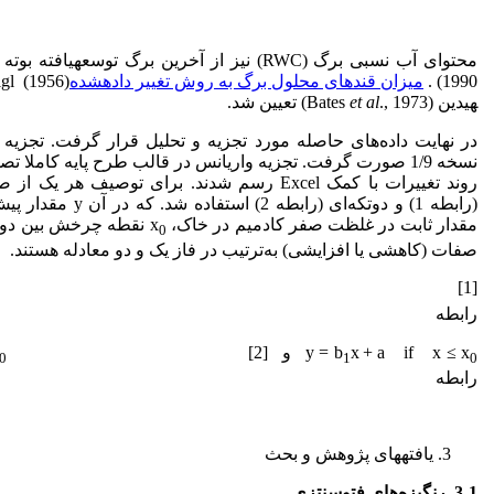
محتوای آب نسبی برگ (RWC) نیز از آخرین برگ توسعه
1990) .
میزان قندهای محلول برگ به روش تغییر داده
شده
Sheligl (1956) و میزان پرولین 
هیدین (Bates
., 1973) تعیین شد.
et al
نسخه 1/9 صورت گرفت. تجزیه واریانس در قالب طرح پایه کاملا 
روند تغییرات با کمک Excel رسم شدند. برای توصیف
(رابطه 1) و دو‌تکه‌ای (رابطه 2) استفاده شد. که در آن y مقدار پیش‌بینی
مقدار ثابت در غلظت صفر کادمیم در خاک، x
نقطه چرخش بین دو فا
0
صفات (کاهشی یا افزایشی) به‌ترتیب در فاز یک و دو معادله هستند.
+ a [1]
رابطه
+ a if x ≤ x
x
y = b
و y = (b
[2]
0
1
0
رابطه
یافته
های پژوهش و بحث
1. رنگیزه‌های فتوسنتزی
-
3