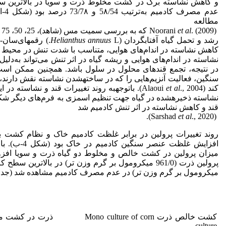
و کاهش نشاسته برگ در کشت مخلوط ذرت و سویا در بالاترین س
مطالعه
et al
Noorani
رشد و تحمل گیاه آفتابگردان (
L.) رقم
Helianthus annuus
کاهش نشاسته در اندام‌های هوایی، متناسب با شدت تنش در محیط رش
نشاسته در اندام‌های هوایی و ریشه گیاه در اثر تنش می‌تواند به‌دلیل
در نتیجه، تجمع قندهای محلول در سلول باشد. همچنین ممکن است
سنگین، فعالیت آنزیم‌هایی را که در ساخته
شدن نشاسته نقش دارند، 
کند (Alaoui
., 2004). با
et al
توجه
به روند تغییرات قند و نشاسته در ا
نشاسته ذخیره
شده در گیاه جهت تنظیم اسمزی به فرم‌های دیگر ش
قند و کاهش نشاسته در اثر تنش کادمیم شد
et al
., 2020).
(Sarshad
روند تغییرات پرولین در برابر غلظت کادمیم خاک و نظام کشت ب
افزایش غلظت عن
میزان پرولین در کشت خالص و مخلوط دو گیاه ذرت و سویا افز
میکرومول بر گرم وزن تر) در عدم مصرف کادمیم مشاهده شد (جدول 
culture