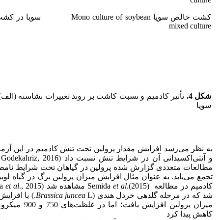
mixed culture
شکل 4
.
تأثیر کادمیم و نسبت کاشت بر روند تغییرات نشاسته (الف)
سویا
به نظر می‌رسد افزایش مقدار پرولین تحت تنش کادمیم در این آزما
مطالعات متعددی گزارش شده ﭘﺮوﻟﯿﻦ در ﮔﯿﺎﻫﺎن ﺗﺤﺖ ﺷﺮاﯾﻂ ﻧﺎﻣﻄ
ﺗﺠﻤﻊ می‌یابد. به عنوان مثال افزایش میزان پرولین برگ در گیاه لوبیا
کادمیم در مطالعه Semida
.(2015) مشاهده شد (Semida
et al
et al
شد که در مرحله گلدهی خردل هندی (
Brassica juncea
میزان پرولین افزایش یافت؛ اما در غلظت‌های 750 و 900 میکرومولار کادمیم، میزان این اسید
کاهش پیدا کرد