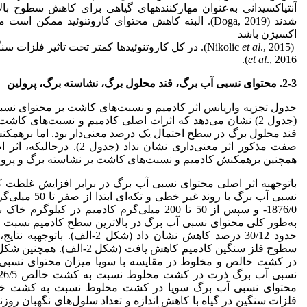
آنتی‏اکسیدانی به‌عنوان مهارکننده‏های گیاهی برای کاهش سطوح با
شدند (Doga, 2019). البته کاهش محتوای کاروتنوئید ممکن
اکسیژن باشد
(Nikolic
., 2015). در کل کاروتنوئیدها کمتر تحت تاثیر فلزات سنگین قرار می‌گیرند (Chehregani Rad
et al
et al
., 2016).
2-3.
محتوای نسبی آب برگ
، قند محلول برگ، نشاسته برگ، پرولین
جدول تجزیه واریانس اثر کادمیم و نسبت‌های کاشت بر محتوای نسب
(جدول 2) نشان می‌دهد که اثرات اصلی کادمیم و نسبت‌های کا
قند محلول برگ در سطح احتمال یک درصد معنی‌دار بود. اما برهمک
صفت مذکور اثر معنی‌داری نشان نداد (جدول 2). در
حالی
که، اثر 
همچنین برهمکنش کادمیم و نسبت‌های کاشت بر نشاسته برگ و پرولین م
با
توجه
نسبی آب برگ با رو
به‌طور کلی محتوای نسبی آب برگ در بالاترین سطح کادمیم نسبت
حدود 30/12 درصد کاهش نشان داد (شکل 2-الف). با
توجه
به نتایج
سطوح فلز سنگین کادمیم کاهش یافت (شکل 2
-
الف). همچنین شکل 
در کشت خالص و مخلوط در مقایسه با سویا میزان محتوای نسبی 
فلزات سنگین در گیاه با کاهش اندازه و تعداد سلول‌های نگهبان روز