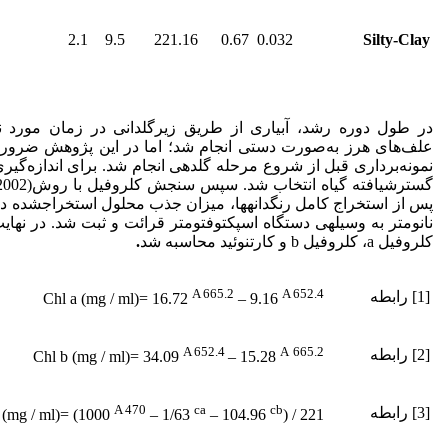
2.1
9.5
221.16
0.67
0.032
Silty-Clay
در طول دوره رشد، آبیاری از طریق زیرگلدانی در زمان مورد 
علف‌های هرز به‌صورت دستی انجام شد؛ اما در این پژوهش ضرورتی
نمونه‌برداری قبل از شروع مرحله گلدهی انجام شد. برای اندازه‌گیری
گسترش
یافته گیاه انتخاب شد. سپس سنجش کلروفیل با روشPorra (2002) با اسپکتوفتومتر انجام شد.
پس از استخراج کامل رنگدانه­ها، میزان جذب محلول استخراج
کلروفیل a، کلروفیل b و کارتنوئید محاسبه شد
.
A 665.2
A 652.4
[1] رابطه
Chl a (mg / ml)= 16.72
– 9.16
A 652.4
A
665.2
[2] رابطه
Chl b (mg / ml)= 34.09
– 15.28
A 470
ca
cb
[3] رابطه
 (mg / ml)= (1000
– 1/63
– 104.96
) / 221