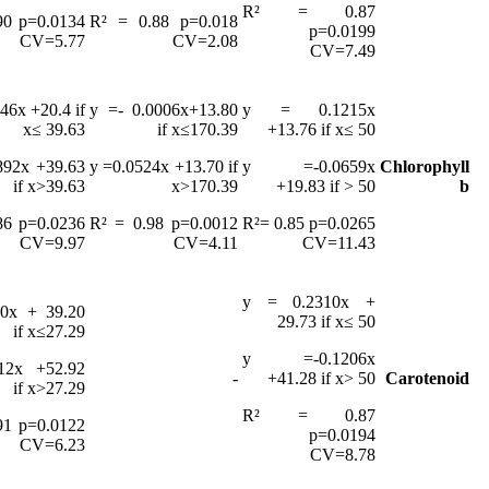
R² = 0.87
90 p=0.0134
R² = 0.88 p=0.018
p=0.0199
CV=5.77
CV=2.08
CV=7.49
46x +20.4 if
y =- 0.0006x+13.80
y = 0.1215x
x≤ 39.63
if x≤170.39
+13.76 if x≤ 50
892x +39.63
y =0.0524x +13.70 if
y =-0.0659x
Chlorophyll
if x>39.63
x>170.39
+19.83 if > 50
b
86 p=0.0236
R² = 0.98 p=0.0012
R²= 0.85 p=0.0265
CV=9.97
CV=4.11
CV=11.43
y = 0.2310x +
20x + 39.20
29.73 if x≤ 50
if x≤27.29
y =-0.1206x
312x +52.92
-
+41.28 if x> 50
Carotenoid
if x>27.29
R² = 0.87
91 p=0.0122
p=0.0194
CV=6.23
CV=8.78