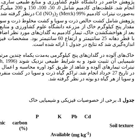
انجام شد. غلظت‌ه
به‌صورت نیترات کادمیم %99 (Merck) Cd (NO
)
درنظر گرفته شد.
3
2
مقدار پنج کیلوگرم خاک از مزرعه دانشگاه علوم کشاورزی و مناب
بعد از هوا
خشک
شدن خاک، تیمار کادمیم به گلدان‌های مورد نظر اضافه
با قطر دهانه 25 سانتی­متر و ارتفاع 60 سانت
اندازه‌گیری شد که نتایج در جدول 1 ارائه شده است.
خاک‌های آلوده در گلدان‌های پنج کیلوگرمی به‌مدت یک
ماه چندین مرت
نیترات تیمارهای آلوده و شاهد از طریق کود اوره محاسبه و اعمال
در تاریخ 27 خرداد انجام شد. تراکم گیاه ذرت و سویا در کشت
و سویا از هر گیاه دو بوته در نظر گرفته شد.
جدول 1.
برخی از خصوصیات فیزیکی و شیمیایی خاک
P
K
Pb
Cd
nic carbon
Soil texture
(%)
-1
Available
)
mg kg
(