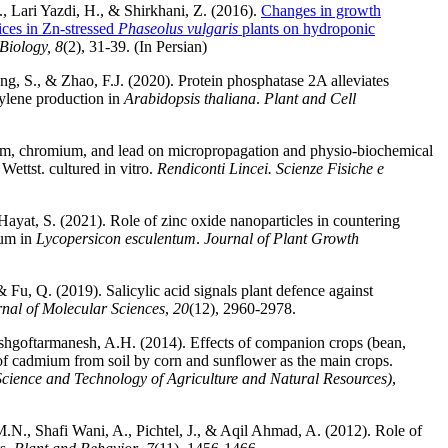
 Lari Yazdi, H., & Shirkhani, Z. (2016).
Changes in growth
dices in Zn-stressed
Phaseolus vulgaris
plants on hydroponic
Biology,
8
(2), 31-39. (In Persian)
g, S., & Zhao, F.J. (2020). Protein phosphatase 2A alleviates
ylene production in
Arabidopsis thaliana
.
Plant and Cell
um, chromium, and lead on micropropagation and physio-biochemical
 Wettst. cultured in vitro.
Rendiconti Lincei. Scienze Fisiche e
Hayat, S. (2021). Role of zinc oxide nanoparticles in countering
ium in
Lycopersicon esculentum
.
Journal of Plant Growth
& Fu, Q. (2019). Salicylic acid signals plant defence against
rnal of Molecular Sciences
,
20
(12), 2960-2978.
hgoftarmanesh, A.H. (2014). Effects of companion crops (bean,
 cadmium from soil by corn and sunflower as the main crops.
Science and Technology of Agriculture and Natural Resources)
,
.N., Shafi Wani, A., Pichtel, J., & Aqil Ahmad, A. (2012). Role of