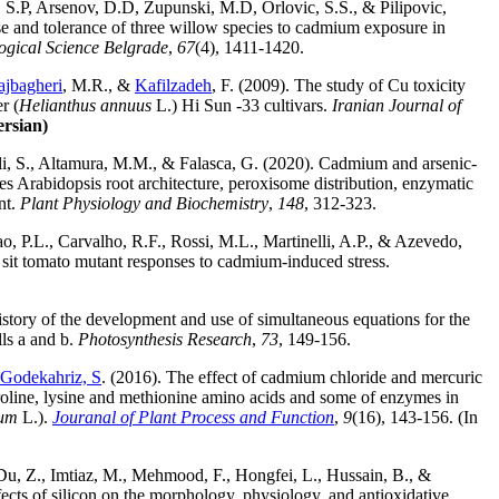
, S.P, Arsenov, D.D, Zupunski, M.D, Orlovic, S.S., & Pilipovic,
e and tolerance of three willow species to cadmium exposure in
logical Science Belgrade
,
67
(4), 1411-1420.
jbagheri
, M.R., &
Kafilzadeh
, F. (2009). The study of Cu toxicity
r (
Helianthus annuus
L.) Hi Sun -33 cultivars.
Iranian Journal of
ersian)
eli, S., Altamura, M.M., & Falasca, G. (2020). Cadmium and arsenic-
tes Arabidopsis root architecture, peroxisome distribution, enzymatic
ent.
Plant Physiology and Biochemistry
,
148
, 312-323.
, P.L., Carvalho, R.F., Rossi, M.L., Martinelli, A.P., & Azevedo,
t sit tomato mutant responses to cadmium-induced stress.
istory of the development and use of simultaneous equations for the
lls a and b.
Photosynthesis Research
,
73
, 149-156.
Godekahriz, S
. (2016). The effect of cadmium chloride and mercuric
proline, lysine and methionine amino acids and some of enzymes in
vum
L.).
Jouranal of Plant Process and Function
,
9
(16), 143-156. (In
Du, Z., Imtiaz, M., Mehmood, F., Hongfei, L., Hussain, B., &
ects of silicon on the morphology, physiology, and antioxidative