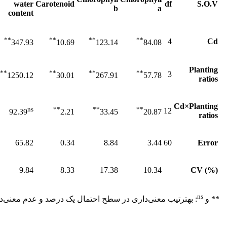
water
Carotenoid
df
S.O.V
b
a
content
**
**
**
**
4
Cd
347.93
10.69
123.14
84.08
Planting
**
**
**
**
3
1250.12
30.01
267.91
57.78
ratios
Cd×
Planting
ns
**
**
**
12
92.39
2.21
33.45
20.87
ratios
65.82
0.34
8.84
3.44
60
Error
9.84
8.33
17.38
10.34
CV
(%)
ns
** و
: به
ترتیب معنی‌داری در سطح احتمال یک درصد و عدم معنی‌دا