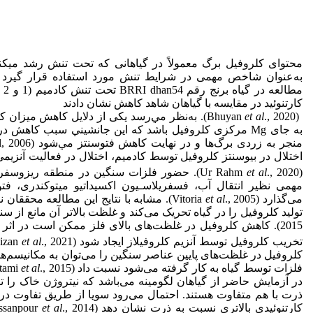
محتوای کلروفیل برگ معمولاً در گیاهانی که تحت تنش رشد می‏کنند 
به‌عنوان شاخص مهمی در شرایط تنش مورد استفاده قرار گیرد (ompeu
کارتنوئید در مقایسه با گیاهان شاهد کاهش نشان دادند
(Bhuyan
., 2020). ﺑﻪ‌ﻧﻈﺮ ﻣﻲ‌رﺳﺪ یکی از دﻻﻳﻞ ﻛﺎﻫﺶ ﻣﻴﺰان ﻛﻠﺮوﻓﻴﻞ ﺟﺎﻧﺸﻴﻦ
et al
به جای Mg ﻣﺮﻛﺰی ﻛﻠﺮوﻓﻴﻞ باشد ﻛﻪ اﻳﻦ ﺟﺎﻧﺸﻴﻨﻲ ﺳﺒﺐ ﻛﺎﻫﺶ درﻳﺎﻓﺖ ﻧﻮر ﺑﻪ
اختلال در بیوسنتز کلروفیل توسط کادمیم، اختلال در فعالیت آنزیمی 
(Ur Rahm
et al
., 2020). حضور فلزات سنگین در منطقه ریزوسفر
مهمی نظیر انتقال آب، فسفریلاسـیون اکسیداتیو میتوکندری، فت
می‌گذارد (Vitoria
et al
., 2005). مشابه با نتایج این مطالعه محقق
تولید کلروفیل را در گیاه تحریک می‌کند و غلظت بالاتر آن مانع از سنتز کل
2015). کاهش کلروفیل در غلظت‌های بالای فلز ممکن است در اثر تولید بیش از حد H
تخریب کلروفیل توسط آنزیم کلروفیلاز ایجاد شود (Faizan
., 2021). درحالی‌که کاهش
et al
کلروفیل در غلظت‌های پایین عناصر سنگین را می‌توان به مکانیسم‌
فلزات توسط گیاه به کار گرفته می‌شود نسبت داد (Rostami
et al
در آزمایش حاضر از گیاهان لگومینه می‌باشد که نیتروژن خاک را تث
ذرت با هم متفاوت هستند. احتمال می‌رود سویا از طریق تفاوت در 
کارتنوئیدی بالاتری نسبت به ذرت نشان دهد (Hassanpour
et al