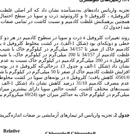
تجزیه واریانس داده‌های به‌دست
آمده نشان داد که اثر اصلی غلظت
همچنین برهمکنش غلظت کادمیم و نسبت کاشت در تمامی صفات م
شد (جدول 2).
روند تغییرات کلروفیل a ذرت و سویا در سطوح کادمیم
خطی 
نشان داد (شکل 1-ا
میلی‌گرم در کیلوگرم خاک به حداکثر میزان خود (69/24 میکروگرم بر سانتی‌متر مربع) رسید.
جدول 2.
تجزیه واریانس اثر تیمارهای آزمایشی بر صفات اندازه‌گیری
شد
Relative
Chlorophyll
Chlorophyll