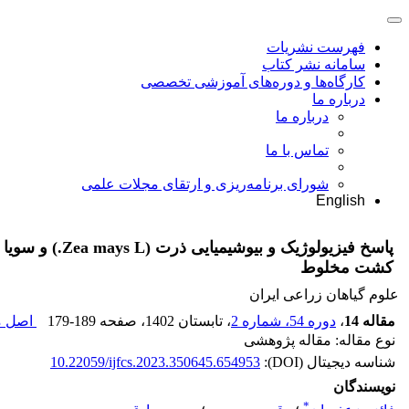
فهرست نشریات
سامانه نشر کتاب
کارگاه‌ها و دوره‌های آموزشی تخصصی
درباره ما
درباره ما
تماس با ما
شورای برنامه‌ریزی و ارتقای مجلات علمی
English
کشت مخلوط
علوم گیاهان زراعی ایران
مقاله 14
،
دوره 54، شماره 2
، تابستان 1402
، صفحه
179-189
اصل مق
نوع مقاله: مقاله پژوهشی
شناسه دیجیتال (DOI):
10.22059/ijfcs.2023.350645.654953
نویسندگان
*