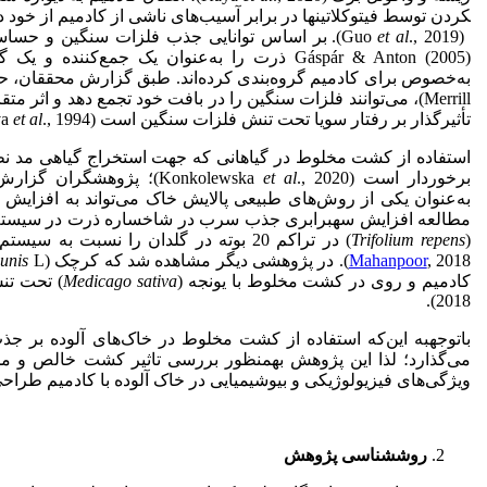
کردن توسط فیتوکلاتین‏ها در برابر آسیب‌های ناشی از کادمیم از خود د
et al
(Guo
Gáspár & Anton (2005) ذرت را به‌عنوان یک جمع‌کنن
به‌خصوص برای کادمیم گروه‌بندی کرده‌اند. طبق گزارش محققان، حبو
Merrill)، می‌توانند فلزات سنگین را در بافت خود تجمع دهد و اثر متقابل آن با
تأثیرگذار بر رفتار سویا تحت تنش فلزات سنگین است (Bojinova
., 1994).
et al
استفاده از کشت مخلوط در گیاهانی که جهت استخراج گیاهی مد نظر
برخوردار است (Konkolewska
et al
., 2020)؛ پژوهشگران گ
به‌‌عنوان یکی از روش‌های طبیعی پالایش خاک می‌تواند به افزایش را
مطالعه افزایش سه
برابری جذب سرب در شاخساره ذرت در سیستم
(
Trifolium repens
) در تراکم 20 بوته در گلدان را نسبت به سیستم تک‌کشتی گزارش شد (
, 2018). در پژوهشی دیگر مشاهده شد که کرچک (
Mahanpoor
unis
کادمیم و روی در کشت مخلوط با یونجه (
Medicago sativa
) تحت تنش 
2018).
با
توجه
به این‌که استفاده از کشت مخلوط در خاک‌های آلوده بر ج
می‌گذارد؛ لذا این پژوهش به
منظور بررسی تاثیر کشت خالص و مخل
ویژگی‌های فیزیولوژیکی و بیوشیمیایی در خاک آلوده با کادمیم طراح
روش
شناسی پژوهش