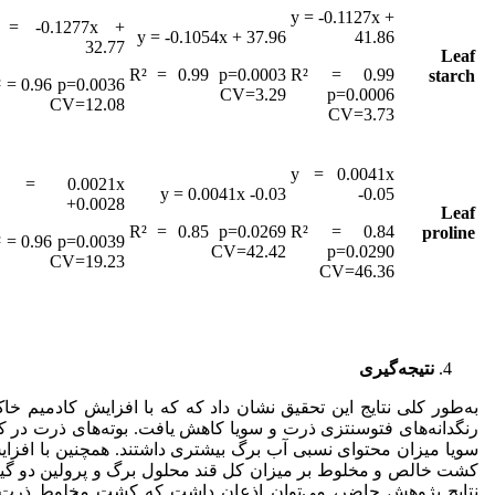
y = -0.1127x +
 = -0.1277x +
y = -0.1054x + 37.96
41.86
32.77
Leaf
R² = 0.99 p=0.0003
R² = 0.99
starch
 = 0.96 p=0.0036
CV=3.29
p=0.0006
CV=12.08
CV=3.73
y = 0.0041x
 = 0.0021x
y = 0.0041x -0.03
-0.05
+0.0028
Leaf
R² = 0.85 p=0.0269
R² = 0.84
proline
 = 0.96 p=0.0039
CV=42.42
p=0.0290
CV=19.23
CV=46.36
نتیجه‌گیری
به‌طور کلی نتایج این تحقیق نشان داد که که با افزایش کادمیم
رنگدانه‌های فتوسنتزی ذرت و سویا کاهش یافت.
بوته‌های ذرت در 
سویا میزان محتوای نسبی آب برگ بیشتری داشتند. همچنین با افزا
کشت خالص و مخلوط بر میزان کل قند محلول برگ و پرولین دو گیاه
نتایج پژوهش حاضر، می‌توان اذعان داشت که کشت مخلوط ذرت و 