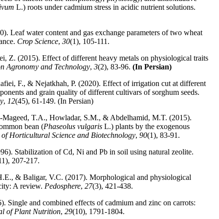
tivum
L.) roots under cadmium stress in acidic nutrient solutions.
0). Leaf water content and gas exchange parameters of two wheat
tance.
Crop Science
,
30
(1), 105-111.
, Z. (2015). Effect of different heavy metals on physiological traits
on Agronomy and Technology
,
3
(2), 83-96.
(In Persian)
fiei, F., & Nejatkhah, P. (2020). Effect of irrigation cut at different
ponents and grain quality of different cultivars of sorghum seeds.
gy
,
12
(45), 61-149. (In Persian)
-Mageed, T.A., Howladar, S.M., & Abdelhamid, M.T. (2015).
 common bean (
Phaseolus vulgaris
L.) plants by the exogenous
 of Horticultural Science and Biotechnology
,
90
(1), 83-91.
). Stabilization of Cd, Ni and Pb in soil using natural zeolite.
11), 207-217.
H.E., & Baligar, V.C. (2017). Morphological and physiological
city: A review.
Pedosphere
,
27
(3), 421-438.
. Single and combined effects of cadmium and zinc on carrots:
l of Plant Nutrition
,
29
(10), 1791-1804.