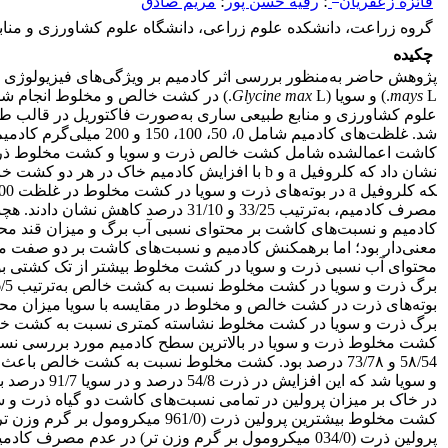
فائزه زعفریان
؛
رقیه حسن پور
؛
مریم صادق
گروه زراعت، دانشکده علوم زراعی، دانشگاه علوم کشاورزی و مناب
چکیده
پژوهش حاضر به‌‌منظور بررسی اثر کادمیم بر ویژگی‌های فیزیولوژی و
L.) و سویا (
mays
Glycine max
L.) در کشت خالص و مخلوط انجام شد.
علوم کشاورزی و منابع طبیعی ساری به‌صورت فاکتوریل در قالب طرح 
شد. غلظت‌های کادمیم شامل 0، 50،
کاشت اعمال
نشان داد که کلروفیل a و b با افزایش کادمیم خاک در هر دو کشت خالص و مخلوط کاهش یافت. به‌گونه‌ای
مصرف کادمیم، به‌ترتیب 33/25 و 31/10 درصد کاه
کادمیم و نسبت‌های کاشت بر محتوای نسبی آب برگ و میزان قند م
معنی‌دار بود؛ اما برهمکنش کادمیم و نسبت‌های کاشت بر دو صفت مذک
محتوای آب نسبی ذرت و سویا در کشت مخلوط بیشتر از تک کشتی بود
بوته‌های ذرت در کشت خالص و مخلوط در مقایسه با سویا میزان محت
برگ ذرت و سویا در کشت مخلوط نشاسته کمتری نسبت به کشت خال
کشت مخلوط ذرت و سویا در بالاترین سطح کادمیم مورد بررسی نسب
5۸/54 و 73/7۸ درصد بود. کشت مخلوط نسبت به کشت خالص ب
و سویا شد که این 
در خاک بر میزان پرولین در تمامی نسبت‌های کاشت دو گیاه ذرت و سو
کشت مخلوط بیشترین پرولین ذرت (961/0 می
پرولین ذرت (034/0 میکرومول بر گرم وزن تر) در عدم مصرف کادمیم مشاهده شد. با