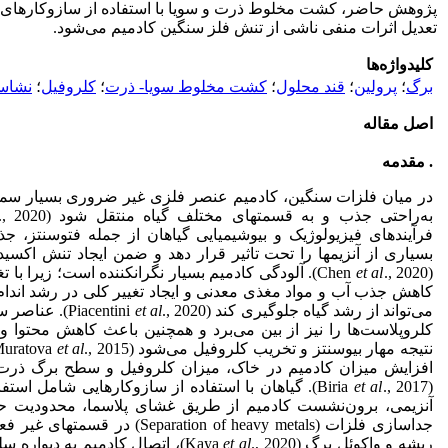
پژوهش حاضر، کشت مخلوط ذرت و سویا با استفاده از سازوکارهای 
تعدیل اثرات منفی ناشی از تنش فلز سنگین کادمیم می‌شود.
کلیدواژه‌ها
برگ
؛
پرولین
؛
قند محلول
؛
کشت مخلوط سویا- ذرت
؛
کلروفیل
؛
نشاس
اصل مقاله
. مقدمه
در میان فلزات سنگین، کادمیم عنصر‏ فلزی غیر ضروری بسیار سمی 
به‌راحتی جذب و به قسمت‏های مختلف گیاه منتقل شود (Wu
فرآیندهای فیزیولوژیک و بیوشیمیایی گیاهان از جمله فتوسنتز، ج
بسیاری از آنزیم‏ها را تحت تاثیر قرار دهد و ضمن ایجاد تنش اکس
(Chen
et al
., 2020). آلودگی کادمیم بسیار نگران‏کننده است؛ زیرا ب
کاهش جذب آب و مواد مغذی معدنی و ایجاد تغییر کلی در رشد اندام
می‌تواند از رشد گیاه جلوگیری ‏کند (Piacentini
et al
., 2020). ع
کلروپلاست‌ها را نیز از بین می‌برد و همچنین باعث کاهش محتوا و
نتیجه مهار بیوسنتز و تخریب کلروفیل می‌شود (Muratova
et al
افزایش میزان کادمیم در خاک، میزان کلروفیل و سطح برگ ذرت
(Biria
et al
., 2017). گیاهان با استفاده از سازوکارهایی شامل استف
آنزیمی، برون‌نشست کادمیم از طریق غشای پلاسما، محدودیت حر
جداسازی فلزات (ration of heavy metals
ریشه و واکوئل برگ (Kaya
., 2020)، اتصال کادمیم به دیواره سلول، احتباس واکوئلی از طریق کلاته
et al