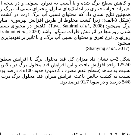
و کاهش سطح برگ شده و با آسیب به دیواره سلولی و در نتیجه ا
تغییرات فراساختاری در اندامک‌های سلول، محتوای نسبی آب برگ را کاهش می‎د
همچنین نتایج نشان داد که محتوای نسبی آب برگ ذرت در کشت
(شکل 3-الف)؛ زیرا کشت مخلوط از طریق افزایش بهره‌وری من
برگ می‌شود (Tayei Samirmi
., 2008). کاهش در محتوای نسبی آب برگ ممکن است به­دلیل بسته
et al
شدن روزنه‌ها در اثر تنش فلزات سنگین باشد (Alzahrani
et al
روزنه‏ای، نرخ تعرق و محتوای نسبی آب برگ، و با تاثیر بر نفوذپذ
می‎شود
et al
., 2017).
(Shanying
شکل 2-ب نشان داد میزان کل قند محلول برگ با افزایش س
1252/0 واحد افزایش یافت و این افزایش قند محلول برگ در بالا
نسبت به کشت خالص باعث افزایش میزان قند محلول برگ ذرت و 
54/8 درصد و در سویا 91/7 درصد بود.
شکل
2
.
اثر اصلی سطوح کادمیم بر روند تغییرات محتوای نسبی آ