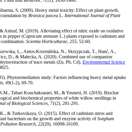
ts.
Plant and Behavior
,
7
(11), 1456-1466.
Sharma, S. (2009). Heavy metal toxicity: Effect on plant growth,
accumulation by
Brassica juncea
L.
International Journal of Plant
Ashraf, M. (2019). Alleviating effect of nitric oxide on oxidative
m in pepper (
Capsicum annuum
L.) plants exposed to cadmium and
in combination.
Scientia Horticulturae
,
255
, 52-60.
szewska, L., Antos-Krzemińska, N., Skrzypczak, T., Hanć, A.,
wicz, D., & Małecka, A. (2020). Combined use of companion
phytoextraction of trace metals (Zn, Pb, Cd).
Environmental Science
3825.
5). Phytoremediation study: Factors influencing heavy metal uptake
is
,
49
(1-2), 69-70.
S.M., Tabari Kouchaksaraei, M., & Younesi, H. (2019). Biochar
ogical and biochemical properties of white willow seedlings in
nal of Biological Sciences,
71
(2), 281-291.
K., & Turkovskaya, O. (2015). Effect of cadmium stress and
stant bacterium on the growth and enzyme activity of
Sorghum
Pollution Research
,
22
(20), 16098-16109.