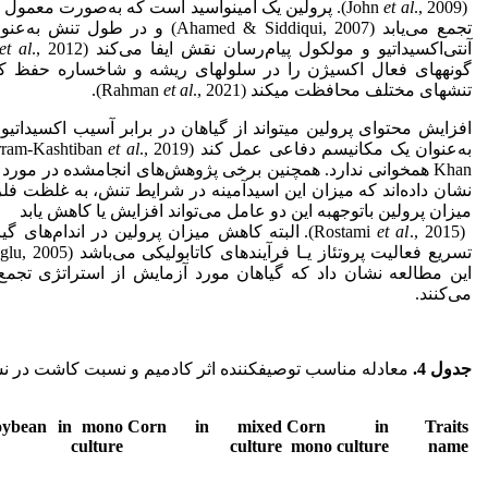
(John
et al
., 2009). پرولین یک آمینواسید است که به‌صورت معم
تجمع می‌یابد (Ahamed & Siddiqui, 2007) و در طول تنش به‌عنوان کلاته
آنتی‌اکسیداتیو و مولکول پیام‌رسان نقش ایفا می‌کند (Hayat
et al
گونه‏های فعال اکسیژن را در سلول‏های ریشه و شاخساره حفظ کرده
تنش‎های مختلف محافظت می‏کند (Rahman
., 2021).
et al
افزایش محتوای پرولین می‏تواند از گیاهان در برابر آسیب اکسیدات
به‌عنوان یک مکانیسم دفاعی عمل کند (Mokarram-Kashtiban
et al
Khan همخوانی ندارد. همچنین برخی پژوهش‌های انجام
شده در مورد 
نشان داده‌اند که میزان این اسیدآمینه در شرایط تنش، به غلظت فل
میزان پرولین با
توجه
به این دو عامل می‌تواند افزایش یا کاهش یابد
(Rostami
et al
., 2015). البته کاهش میزان پرولین در اندام‌های 
تسریع فعالیت پروتئاز یـا فرآیندهای کاتابولیکی می‌باشد (Zengin & Munzuroglu, 2005). به
این مطالعه نشان داد که گیاهان مورد آزمایش از استراتژی تجمع
می‌کنند.
جدول 4
.
معادله مناسب توصیف­کننده اثر کادمیم و نسبت کاشت در نش
oybean
in mono
Corn in
mixed
Corn in
Traits
culture
culture
mono culture
name