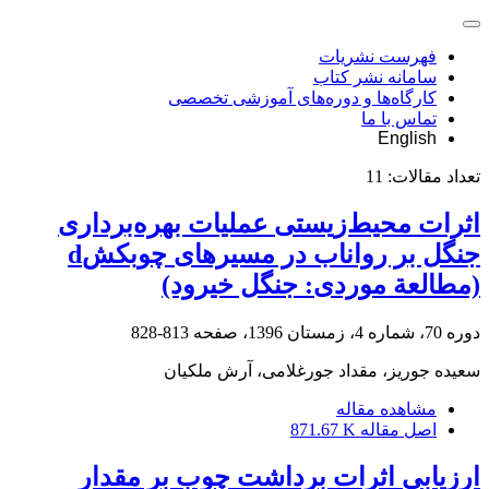
فهرست نشریات
سامانه نشر کتاب
کارگاه‌ها و دوره‌های آموزشی تخصصی
تماس با ما
English
تعداد مقالات:
11
اثرات محیط‌زیستی عملیات بهره‌برداری
جنگل بر رواناب در مسیر‌های چوبکشd
(مطالعة موردی: جنگل خیرود)
دوره 70، شماره 4، زمستان 1396، صفحه
813-828
سعیده جوریز، مقداد جورغلامی، آرش ملکیان
مشاهده مقاله
اصل مقاله
871.67 K
ارزیابی اثرات برداشت چوب بر مقدار