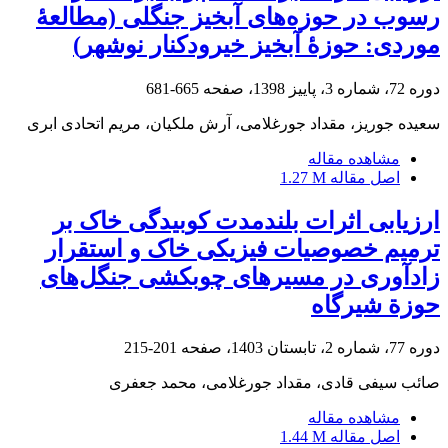
رسوب در حوزه‌های آبخیز جنگلی (مطالعۀ
موردی: حوزۀ آبخیز خیرودکنار نوشهر)
دوره 72، شماره 3، پاییز 1398، صفحه
665-681
سعیده جوریز، مقداد جورغلامی، آرش ملکیان، مریم اتحادی ابری
مشاهده مقاله
اصل مقاله
1.27 M
ارزیابی اثرات بلندمدت کوبیدگی خاک بر
ترمیم خصوصیات فیزیکی خاک و استقرار
زادآوری در مسیرهای چوبکشی جنگل‌های
حوزة شیرگاه
دوره 77، شماره 2، تابستان 1403، صفحه
201-215
صائب سیفی قادی، مقداد جورغلامی، محمد جعفری
مشاهده مقاله
اصل مقاله
1.44 M