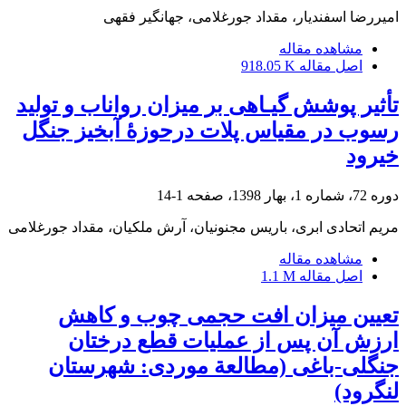
امیررضا اسفندیار، مقداد جورغلامی، جهانگیر فقهی
مشاهده مقاله
اصل مقاله
918.05 K
تأثیر پوشش گیـاهی بر میزان رواناب و تولید
رسوب در مقیاس پلات درحوزۀ آبخیز جنگل
خیرود
دوره 72، شماره 1، بهار 1398، صفحه
1-14
مریم اتحادی ابری، باریس مجنونیان، آرش ملکیان، مقداد جورغلامی
مشاهده مقاله
اصل مقاله
1.1 M
تعیین میزان افت حجمی چوب و کاهش
ارزش آن پس از عملیات قطع درختان
جنگلی-باغی (مطالعة موردی: شهرستان
لنگرود)