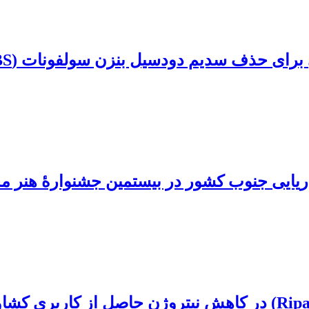
سدیم دودسیل بنزن سولفونات (SDBS) از محلول‌های آبی
ریایی جنوب کشور در بیستمین جشنوارۀ هنر م
نقش نوارهای سپر ساحلی (Riparian Buffer zone) در کاهش نیترو