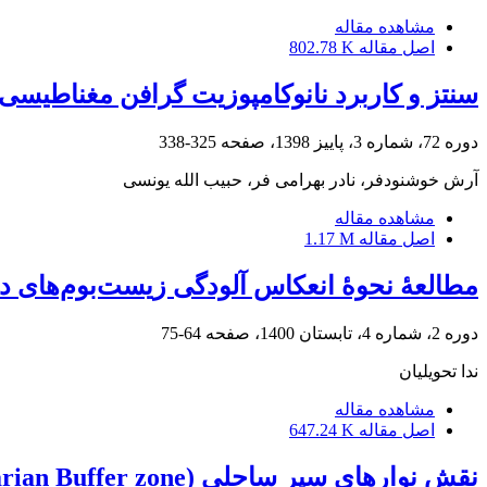
مشاهده مقاله
اصل مقاله
802.78 K
سنتز و کاربرد نانوکامپوزیت گرافن مغناطیسی برای حذف 
دوره 72، شماره 3، پاییز 1398، صفحه
325-338
آرش خوشنودفر، نادر بهرامی فر، حبیب الله یونسی
مشاهده مقاله
اصل مقاله
1.17 M
مطالعۀ نحوۀ انعکاس آلودگی زیست‌بوم‌های د
دوره 2، شماره 4، تابستان 1400، صفحه
64-75
ندا تحویلیان
مشاهده مقاله
اصل مقاله
647.24 K