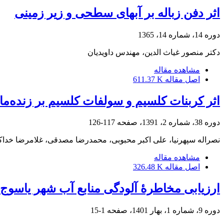
اثر دفن زباله بر آبهای سطحی و زیر زمینی
دوره 14، شماره 14، 1365
دکتر منصور غیاث الدین، مهندس داویدیان
مشاهده مقاله
اصل مقاله
611.37 K
اثر کربنات کلسیم و سولفات کلسیم بر زنده‌ما
دوره 38، شماره 2، 1391، صفحه
117-126
نصراله سپهرنیا، علی اکبر محبوبی، محمدرضا مصدقی، غلامرضا خدا
مشاهده مقاله
اصل مقاله
326.48 K
ارزیابی مخاطرۀ آلودگی منابع آب شهر یاسوج در
دوره 9، شماره 1، بهار 1401، صفحه
1-15