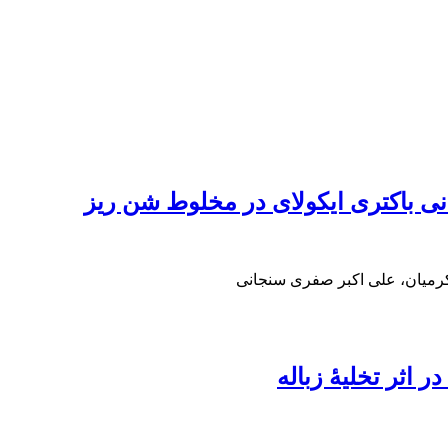
نی باکتری ایکولای در مخلوط شن ریز
کرمیان، علی اکبر صفری سنجانی
 اثر تخلیۀ زباله