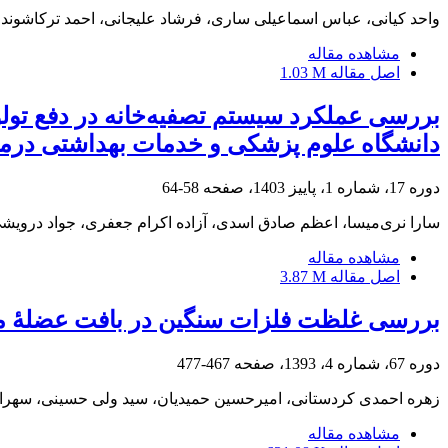
واحد کیانی، عباس اسماعیلی ساری، فرشاد علیجانی، احمد ترکاشوند
مشاهده مقاله
اصل مقاله
1.03 M
بررسی عملکرد سیستم تصفیه‌خانه در دفع تول
دانشگاه علوم پزشکی و خدمات بهداشتی درمان
دوره 17، شماره 1، پاییز 1403، صفحه
58-64
سارا نری‌میسا، اعظم صادق اسدی، آزاده اکرام جعفری، جواد درویش
مشاهده مقاله
اصل مقاله
3.87 M
بررسی غلظت فلزات سنگین در بافت عضلۀ میگوی پاسفید (amei
دوره 67، شماره 4، 1393، صفحه
467-477
زهره احمدی کردستانی، امیرحسین حمیدیان، سید ولی حسینی، سهر
مشاهده مقاله