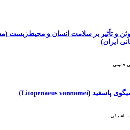
وئن و تأثیر بر سلامت انسان و محیط‌زیست (
ی ایران)
ی خاتونی
Litopenaeus vann)
اب اشرفی