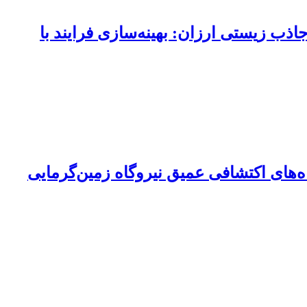
یوم (II) Cd با استفاده از خاک‌ارۀ صنوبر (Populusnigra) به‌عنوان جاذب زیستی ارزان: بهینه‌سازی فرایند با
ای اکتشافی عمیق نیروگاه زمین‌گرمایی