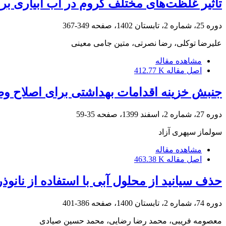
تأثیر غلظت‌های مختلف کروم در آب آبیاری بر
دوره 25، شماره 2، تابستان 1402، صفحه
349-367
علیرضا توکلی، رضا نصرتی، متین جامی معینی
مشاهده مقاله
اصل مقاله
412.77 K
جنبش خزینه اقدامات بهداشتی برای اصلاح وض
دوره 27، شماره 2، اسفند 1399، صفحه
35-59
سولماز سپهری آزاد
مشاهده مقاله
اصل مقاله
463.38 K
حذف سیانید از محلول آبی با استفاده از نان
دوره 74، شماره 2، تابستان 1400، صفحه
386-401
معصومه فریبی، محمد رضا رضایی، محمد حسین صیادی