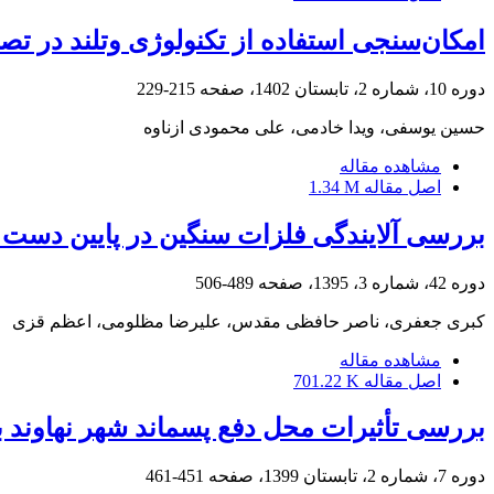
امکان‌سنجی استفاده از تکنولوژی وتلند در تص
دوره 10، شماره 2، تابستان 1402، صفحه
215-229
حسین یوسفی، ویدا خادمی، علی محمودی ازناوه
مشاهده مقاله
اصل مقاله
1.34 M
بررسی آلایندگی فلزات سنگین در پایین دست 
دوره 42، شماره 3، 1395، صفحه
489-506
کبری جعفری، ناصر حافظی مقدس، علیرضا مظلومی، اعظم قزی
مشاهده مقاله
اصل مقاله
701.22 K
بررسی تأثیرات محل دفع پسماند شهر نهاوند ب
دوره 7، شماره 2، تابستان 1399، صفحه
451-461