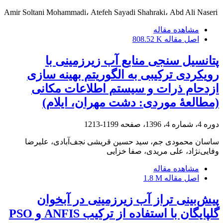
Amir Soltani Mohammadi، Atefeh Sayadi Shahraki، Abd Ali Naseri
مشاهده مقاله
اصل مقاله
808.52 K
پتانسیل‏ سنجی منابع آب زیرزمینی با
رویکردی ترکیبی به الگوریتم بهینه‏ سازی
ازدحام ذرات و سیستم اطلاعات مکانی
(مطالعۀ موردی: دشت مهران، ایلام)
دوره 4، شماره 4، 1396، صفحه
1199-1213
ساسان محمودی جم، سید حسین قریشی نجف‌آبادی، علیرضا
وفایی‌نژاد، علی مریدی، صفا خزایی
مشاهده مقاله
اصل مقاله
1.8 M
پیش‌بینی تراز آب زیرزمینی در آبخوان
گلپایگان با استفاده از ترکیب ANFIS و PSO