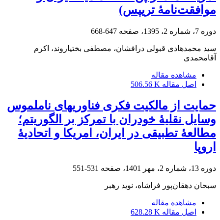
موافقت‌نامۀ تریپس)
دوره 7، شماره 2، 1395، صفحه
647-668
سید محمدهادی قبولی درافشان، مصطفی بختیاروند، اکرم
آقامحمدی
مشاهده مقاله
اصل مقاله
506.56 K
حمایت از مالکیت فکری فناوری‏های ناملموس
وسایل نقلیۀ خودران با تمرکز بر الگوریتم؛
مطالعۀ تطبیقی در ایران، امریکا و اتحادیۀ
اروپا
دوره 13، شماره 2، مهر 1401، صفحه
531-551
سبحان دهقان‌پور فراشاه، نوید رهبر
مشاهده مقاله
اصل مقاله
628.28 K