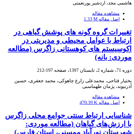
هاشمی مجد، اردشیر پورنعمتی
مشاهده مقاله
اصل مقاله
1.33 M
تغییرات گروه گونه های پوشش گیاهی در
ارتباط با عوامل محیطی و مدیریتی در
اکوسیستم های کوهستانی زاگرس (مطالعه
موردی: بانه)
دوره 71، شماره 2، تابستان 1397، صفحه
197-212
بختیار فتاحی، محمدعلی زارع چاهوکی، محمد جعفری، حسین
آذرنیوند، پژمان طهماسبی
مشاهده مقاله
اصل مقاله
470.39 K
شناسایی ارتباط سنتی جوامع محلی زاگرس
با ارزش‌های گیاهان (مطالعه موردی:
شهرستان نورآباد ممسنی، استان فارس)