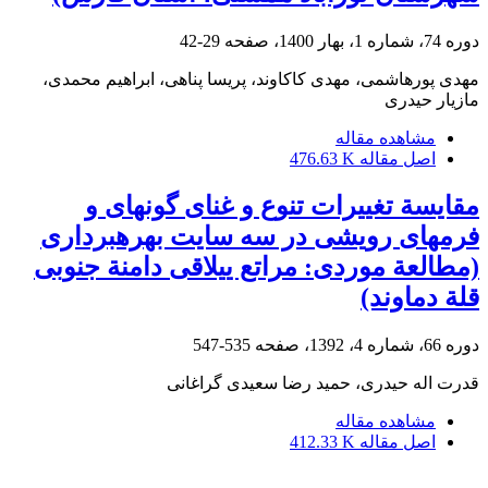
دوره 74، شماره 1، بهار 1400، صفحه
29-42
مهدی پورهاشمی، مهدی کاکاوند، پریسا پناهی، ابراهیم محمدی،
مازیار حیدری
مشاهده مقاله
اصل مقاله
476.63 K
مقایسة تغییرات تنوع و غنای گونه‏‏ای و
فرم‏های رویشی در سه سایت بهره‏برداری
(مطالعة موردی: مراتع ییلاقی دامنة جنوبی
قلة دماوند)
دوره 66، شماره 4، 1392، صفحه
535-547
قدرت اله حیدری، حمید رضا سعیدی گراغانی
مشاهده مقاله
اصل مقاله
412.33 K