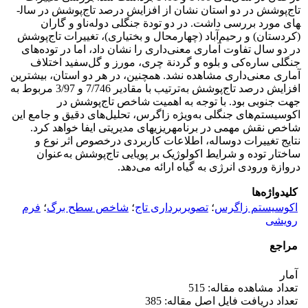
تاج‌پوشش در دو استان نشان از افزایش درصد تاج‌پوشش در سال­
های مورد بررسی داشت. در دو تودة‌ جنگلی دوله‌ناو و گاران
(کردستان) و رحیم‌آباد (چهارمحال و بختیاری)، تغییرات تاج‌پوشش
در دو سال تفاوت آماری معنی‌داری را نشان داد، اما در توده‌‌های
جنگلی ساره‌کی و بلوه و گردنة چری، مورز و گل‌سفید اختلاف
آماری معنی‌داری مشاهده نشد. همچنین، در هر دو استان، بیشترین
افزایش درصد تاج‌پوشش به‌ترتیب با مقادیر 7/746 و 3/97 مربوط به
جهت جنوبی بود. با توجه به اهمیت شاخص تاج‌پوشش در
اکوسیستم‌های جنگلی به‌ویژه زاگرس، تحلیل‌های دقیق‌ و جامع‌ این
شاخص نقش مهمی در برنامه­ریزی­های مدیریتی ایفا خواهد کرد.
نتایج تغییرات دوساله، اطلاعات کاربردی درخصوص اثر نوع و
ساختار توده و شرایط اکولوژیک بر پویایی تاج‌پوشش به‌عنوان
دروازة ورودی انرژی به گیاه ارائه می‌دهد.
کلیدواژه‌ها
اکوسیستم زاگرس
؛
تصویربرداری تاج
؛
شاخص سطح برگ
؛
فرم
رویشی
مراجع
آمار
تعداد مشاهده مقاله: 515
تعداد دریافت فایل اصل مقاله: 385