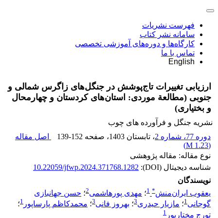
فهرست نشریات
سامانه نشر کتاب
کارگاه‌ها و دوره‌های آموزشی تخصصی
تماس با ما
English
ارزیابی تغییرات تاج‌پوشش در جنگل‌های زاگرس شمالی و
جنوبی (مطالعة موردی: استان‌های کردستان و چهارمحال
و بختیاری)
نشریه جنگل و فرآورده های چوب
دوره 77، شماره 2
، تابستان 1403
، صفحه
139-152
اصل مقاله
)
1.23 M
(
نوع مقاله: مقاله پژوهشی
شناسه دیجیتال (DOI):
10.22059/jfwp.2024.371768.1282
نویسندگان
2
1
*
یعقوب ایران‌منش
؛
مهدی پورهاشمی
؛
حسن جهانبازی
1
3
3
1
گوجانی
؛
مازیار حیدری
؛
بهروز فانی
؛
محمدکاظم پارساپور
؛
1
تورج مختارپور