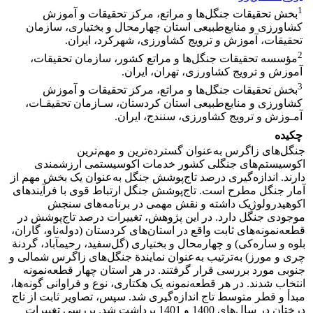
1
بخش تحقیقات جنگل‌ها و مراتع، مرکز تحقیقات و آموزش
کشاورزی و منابع‌طبیعی استان چهارمحال و بختیاری، سازمان
تحقیقات، آموزش و ترویج کشاورزی، شهرکرد، ایران.
2
مؤسسه تحقیقات جنگل‌ها و مراتع کشور، سازمان تحقیقات،
آموزش و ترویج کشاورزی، تهران، ایران.
3
بخش تحقیقات جنگل‌ها و مراتع، مرکز تحقیقات و آموزش
کشاورزی و منابع‌طبیعی استان کردستان، سـازمان تحقیقـات،
آمـوزش و ترویج کشاورزی، سنندج، ایران.
چکیده
جنگل‌های زاگرس به‌عنوان گسترده‌ترین و مهم‌ترین
اکوسیستم‌های جنگلی کشور خدمات اکوسیستمی ارزشمندی
دارند. اندازه‌گیری درصد تاج‌پوشش جنگل به‌عنوان یک بخش مهم از
آمار جنگل مطرح است. تاج‌پوشش جنگل ارتباط قوی با فرآیندهای
اکوهیدرولوژیک داشته و نقش مهمی در برنامه‌های سنجش
موجودی جنگل دارد. در این پژوهش، تغییرات درصد تاج‌پوشش در
قطعه‌نمونه‌های ثابت واقع در استان‌های کردستان (دوله‌ناو، گاران،
بلوه و ساره‌کی) و چهارمحال و بختیاری (گل‌سفید، رحیم­آباد، گردنة
چری و مورز) به‌ترتیب به‌عنوان نمایندة جنگل‌های زاگرس شمالی و
جنوبی مورد بررسی قرار گرفتند. در هر استان چهار قطعه‌نمونه
انتخاب شدند. در هر قطعه‌نمونه یک‌ هکتاری، نوع و فراوانی گونه‌ها،
مبدأ و قطر متوسط تاج اندازه‌گیری شد. سپس، تصاویر ثابت از تاج
درختان در سال‌‌های 1400 و 1401 برداشت شد. بررسی تغییرات