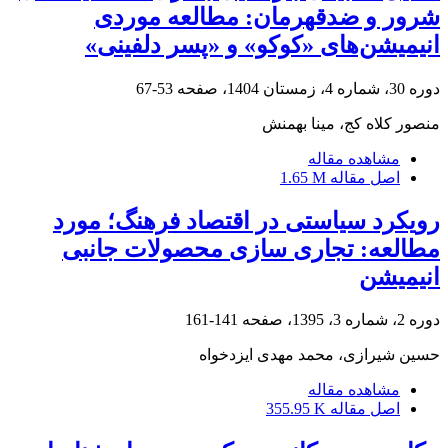
شرور و ضدقهرمان: مطالعه موردی
انیمیشن‌های «کوکو» و «پسر دلفینی»
دوره 30، شماره 4، زمستان 1404، صفحه
53-67
منصور کلاه کج، مینا بهمنش
مشاهده مقاله
اصل مقاله
1.65 M
رویکرد سیاستی در اقتصاد فرهنگ؛ مورد
مطالعه: تجاری سازی محصولات جانبی
انیمیشن
دوره 2، شماره 3، 1395، صفحه
141-161
حسین شیرازی، محمد مهدی ایزدخواه
مشاهده مقاله
اصل مقاله
355.95 K