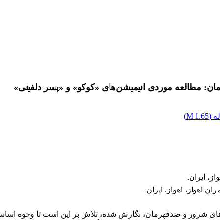
ن: مطالعه موردی انیمیشن‌های «کوکو» و «پسر دلفینی»
ه (
1.65 M
)
ز، ایران.
.اهواز، اهواز، ایران.
رهای شرور و ضدقهرمان، نگارش شده، تلاش بر این است تا وجوه اس