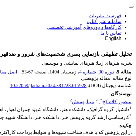
فهرست نشریات
سامانه نشر کتاب
کارگاه‌ها و دوره‌های آموزشی تخصصی
تماس با ما
English
تحلیل تطبیقی بازنمایی بصری شخصیت‌های شرور و ضدقهرما
نشریه هنرهای زیبا: هنرهای نمایشی و موسیقی
مقاله 5
،
دوره 30، شماره 4
، زمستان 1404
، صفحه
53-67
اصل مقال
نوع مقاله: مقاله پژوهشی
شناسه دیجیتال (DOI):
10.22059/jfadram.2024.381228.615928
نویسندگان
2
1
*
منصور کلاه کج
؛
مینا بهمنش
1
دانشیار گروه گرافیک، دانشکده هنر، دانشگاه شهید چمران اهواز، اهوا
2
کارشناسی ارشد گروه پژوهش هنر، دانشکده هنر، دانشگاه شهید چمران
چکیده
در این پژوهش که با هدف شناخت شیوه‌ها و ضوابط پرداخت کاراکت