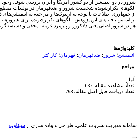
شرور در دو انیمیشن از دو کشور امریکا و ایران بررسی شوند. وجو
الگوهای تکرارشونده شخصیت شرور و ضدقهرمان در تولیدات مقطع زما
از جمع‌آوری اطلاعات با توجه به آرت­بوک‌ها و مراجعه به انیمیشن‌های 
بر اساس یافته‌های این پژوهش، الگوهای تکرارشونده برای شرورها، صو
هر دو شرور اصلی یعنی دلاکروز و پیرمرد غریبه، مخفی و دسیسه‌گرند
کلیدواژه‌ها
انیمیشن
؛
شرور
؛
ضدقهرمان
؛
قهرمان
؛
کاراکتر
مراجع
آمار
تعداد مشاهده مقاله: 637
تعداد دریافت فایل اصل مقاله: 768
سامانه مدیریت نشریات علمی.
طراحی و پیاده سازی از
سیناوب