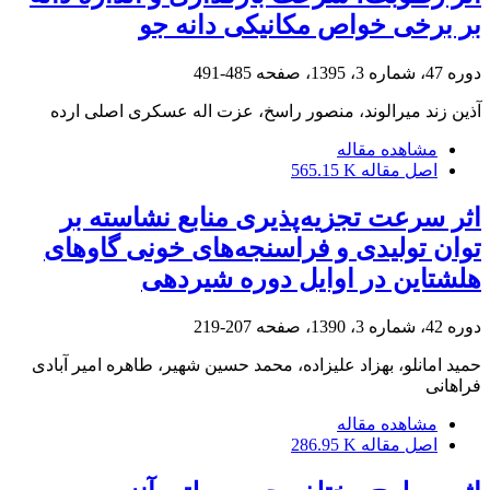
بر برخی خواص مکانیکی دانه جو
دوره 47، شماره 3، 1395، صفحه
485-491
آذین زند میرالوند، منصور راسخ، عزت اله عسکری اصلی ارده
مشاهده مقاله
اصل مقاله
565.15 K
اثر سرعت تجزیه‌پذیری منابع نشاسته بر
توان تولیدی و فراسنجه‌های خونی گاو‌های
هلشتاین در اوایل دوره شیردهی
دوره 42، شماره 3، 1390، صفحه
207-219
حمید امانلو، بهزاد علیزاده، محمد حسین شهیر، طاهره امیر آبادی
فراهانی
مشاهده مقاله
اصل مقاله
286.95 K