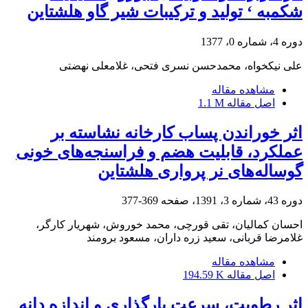
شکمبه ‘ تولید و ترکیبات شیر گاو هلشتاین
دوره 4، شماره 0، 1377
علی نیکخواه، محمدحسن نسری فتحی، غلامعلی نهضتی
مشاهده مقاله
اصل مقاله
1.1 M
اثر خوراندن پساب کارخانه نشاسته بر
عملکرد، قابلیت هضم و فراسنجه‌های خونی
گوساله‌های نر پرواری هلشتاین
دوره 43، شماره 3، 1391، صفحه
369-377
احسان کمالیان، تقی قورچی، محمد خوروش، شهریار کارگر،
غلامرضا قربانی، سعید زره داران، مسعود برومند
مشاهده مقاله
اصل مقاله
194.59 K
اثر رطوبت، سرعت بارگذاری و اندازه دانه