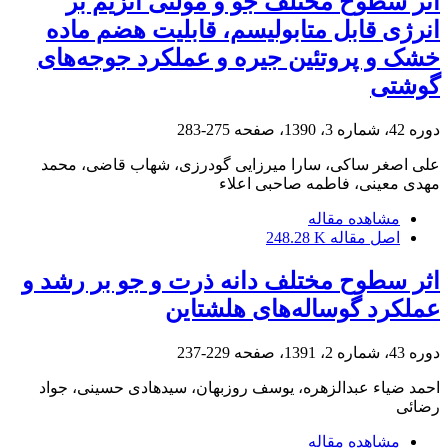
اثر سطوح مختلف جو و مولتی آنزیم بر
انرژی قابل متابولیسم، قابلیت هضم ماده
خشک و پروتئین جیره و عملکرد جوجه‌های
گوشتی
دوره 42، شماره 3، 1390، صفحه
275-283
علی اصغر ساکی، سارا میرزایی گودرزی، شهاب قاضی، محمد
مهدی معینی، فاطمه صاحبی اعلاء
مشاهده مقاله
اصل مقاله
248.28 K
اثر سطوح مختلف دانه ذرت و جو بر رشد و
عملکرد گوساله‌های هلشتاین
دوره 43، شماره 2، 1391، صفحه
229-237
احمد ضیاء عبدالزهره، یوسف روزبهان، سیدهادی حسینی، جواد
رضائی
مشاهده مقاله