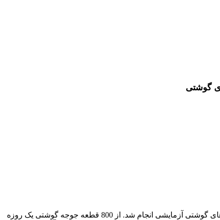
ای گوشتی
برای تعیین انرژی قابل‌ متابولیسم و بررسی اثر مولتی آنزیم بر قابلیت هضم ماده خشک و پروتئین جیره‌ها به روش In-vitro و عملکرد جوجه‌های گوشتی آزمایشی انجام شد. از 800 قطعه جوجه گوشتی یک روزه