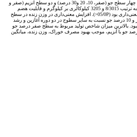
تعیین جنسیت نشده آربوراکرز در قالب طرح کاملاً تصادفی در هشت تیمار با چهار تکرار و 25 قطعه در هر تکرار در آزمایش فاکتوریل 4×2 با چهار سطح جو (صفر، 10، 20 و30 درصد) و دو سطح آنزیم (صفر و
500 گرم در تن) استفاده شد. انرژی قابل ‌متابولیسم ظاهری و حقیقی دانه جو به ترتیب 6/2886، 2/3624 و مقادیر تصحیح شده بر اساس ازت به ترتیب 8/3015 و 3205 کیلو‌کالری بر کیلوگرم و قابلیت هضم
پروتئین 95/57 درصد بدست آمد. بالاترین مصرف خوراک، سطح صفر درصد جو (66/2776 گرم) بود که نسبت به 30 درصد جو دارای افزایش معنی‌داری بود (05/0P<). افزایش معنی‌داری در وزن زنده در سطح
صفر درصد جو (83/2077 گرم) نسبت به سطوح 20 و 30 درصد مشاهده شد (05/0P<). بهبود معنی‌داری در ضریب تبدیل غذایی در سطوح صفر و 10 درصد جو نسبت به سایر سطوح در دو دوره آغازین و رشد
نی‌دار نبود. بالاترین میزان شاخص تولید مربوط به سطح صفر درصد جو
1) بود که علاوه بر تیمار 10 درصد جو نسبت به سایر تیمارها دارای افزایش معنی‌داری بود (05/0P<). به‌ طور کلی سطوح صفر و 10 درصد جو با آنزیم، موجب بهبود مصرف خوراک، وزن زنده، میانگین