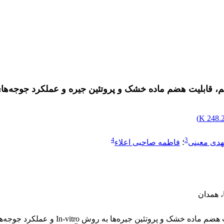
سم، قابلیت هضم ماده خشک و پروتئین جیره و عملکرد جوجه‌ه
)
248.28
4
3
دی معینی
؛
فاطمه صاحبی اعلاء
 همدان