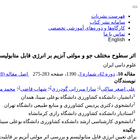
فهرست نشریات
سامانه نشر کتاب
کارگاه‌ها و دوره‌های آموزشی تخصصی
تماس با ما
English
اثر سطوح مختلف جو و مولتی آنزیم بر انرژی قابل متابولی
علوم دامی ایران
مقاله 10
،
دوره 42، شماره 3
، 1390
، صفحه
275-283
اصل مقاله (
 K
نویسندگان
3
2
1
علی اصغر ساکی
؛
سارا میرزایی گودرزی
؛
شهاب قاضی
؛
محمد مه
1
دانشیار، دانشکده کشاورزی دانشگاه بوعلی سینا، همدان
2
دانشجوی دکتری پردیس کشاورزی و منابع طبیعی دانشگاه تهران
3
استادیار دانشکده کشاورزی دانشگاه رازی کرمانشاه
4
دانشجوی کارشناسی ارشد دانشکده کشاورزی دانشگاه بوعلی سینا،
چکیده