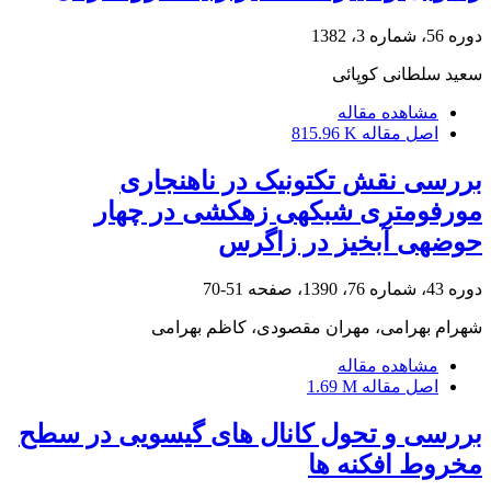
دوره 56، شماره 3، 1382
سعید سلطانی کوپائی
مشاهده مقاله
اصل مقاله
815.96 K
بررسی نقش تکتونیک در ناهنجاری
مورفومتری شبکه‎ی زهکشی در چهار
حوضه‎ی آبخیز در زاگرس
دوره 43، شماره 76، 1390، صفحه
51-70
شهرام بهرامی، مهران مقصودی، کاظم بهرامی
مشاهده مقاله
اصل مقاله
1.69 M
بررسی و تحول کانال های گیسویی در سطح
مخروط افکنه ها