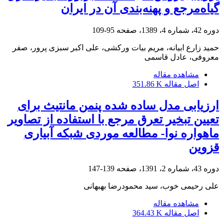
گیاه‌مرجع و پهنه‌بندی آن در ایران
دوره 42، شماره 4، 1389، صفحه
95-109
حمید زارع ابیانه، مریم بیات ورکشی، علی اکبر سبزی پرور، صفر
معروفی، عادل قاسمی
مشاهده مقاله
اصل مقاله
351.86 K
ارزیابی مدل ساده شده پنمن مانتیث برای
تعیین تبخیر تعرق مرجع با استفاده از تصاویر
ماهواره نوا- مطالعه موردی شبکه آبیاری
قزوین
دوره 43، شماره 2، 1391، صفحه
139-147
علی رحیمی خوب، سید محمودرضا بهبهانی
مشاهده مقاله
اصل مقاله
364.43 K