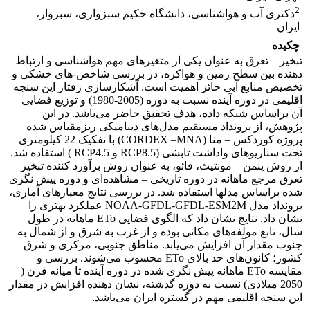
2
دکتری آب و هواشناسی، دانشگاه حکیم سبزواری، سبزوار،
ایران
چکیده
تبخیر – تعرق به عنوان یکی از متغیرهای مهم هواشناسی و ارتباط
دهنده بین سطح زمین و هواکره، در بررسی شاخص-های خشکی و
تخصیص منابع آبی حائز اهمیت است. آشکارسازی رفتار این سنجه
اقلیمی در دوره آینده نسبت به دوره (2005-1980) و توزیع فضایی
آن براساس شبکه داده، هدف تحقیق حاضر می‌باشد. در این
پژوهش، از برونداد مستقیم مدل‌های دینامیکی ریزمقیاس شده
پروژه کوردکس – منا (CORDEX –MNA) با تفکیک 22 کیلومتری
تحت سناریو‌های واداشت تابشی (RCP8.5 و RCP4.5 ) استفاده شد.
از روش پنمن – مونتیث، فائو، به عنوان روش برآورد کننده تبخیر –
تعرق مرجع ماهانه در دوره تاریخی – مشاهده‌ای و دوره پیش نگری
شده براساس مدلها استفاده شد. در بررسی نتایج معیارهای آماری،
برونداد مدل NOAA-GFDL-GFDL-ESM2M عملکرد بهتری را
نشان داد. نتایج نشان داد که الگوی فضایی ETo ماهانه در طول
سال، تابع مولفه‌های مکانی بوده و از غرب به شرق و از شمال به
جنوب مقدار آن افزایش می‌یابد. مناطق جنوبی، مرکزی و شرق
کشور؛ کانون‌های حد بالای ETo محسوب می‌شوند. بررسی و
مقایسه ETo ماهانه پیش نگری شده در دوره آینده تا میانه قرن (
2050 میلادی) نسبت به دوره گذشته، نشان دهنده افزایش در مقدار
این سنجه اقلیمی مهم در گستره ایران می‌باشد.