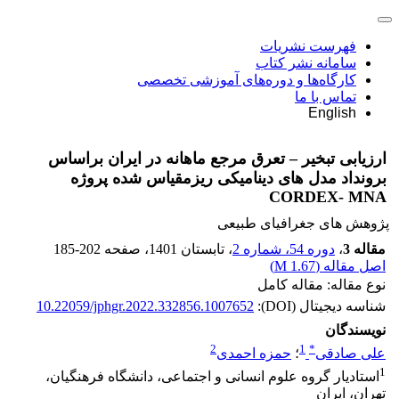
فهرست نشریات
سامانه نشر کتاب
کارگاه‌ها و دوره‌های آموزشی تخصصی
تماس با ما
English
ارزیابی تبخیر – تعرق مرجع ماهانه در ایران براساس
برونداد مدل های دینامیکی ریزمقیاس شده پروژه
CORDEX- MNA
پژوهش های جغرافیای طبیعی
مقاله 3
،
دوره 54، شماره 2
، تابستان 1401
، صفحه
185-202
اصل مقاله (
1.67 M
)
نوع مقاله: مقاله کامل
شناسه دیجیتال (DOI):
10.22059/jphgr.2022.332856.1007652
نویسندگان
2
1
*
علی صادقی
؛
حمزه احمدی
1
استادیار گروه علوم انسانی و اجتماعی، دانشگاه فرهنگیان،
تهران، ایران