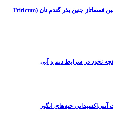
بررسی اثر جیبرلین و آبسیزیک اسید بر جوانه‎زنی، القاء خواب و فعالیت آنزیم‎های اسید و آلکالین فسفاتاز جنین بذر گندم نان (Triticum
چه نخود در شرایط دیم و آبی
آنتی‌اکسیدانی حبه‌های انگور