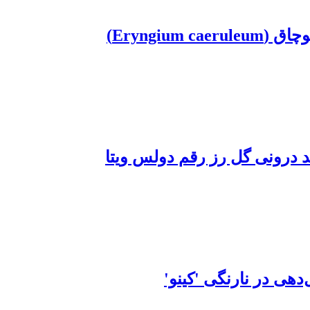
Eryngi)
شد درونی گل رز رقم دولس ویتا
دهی در نارنگی 'کینو'