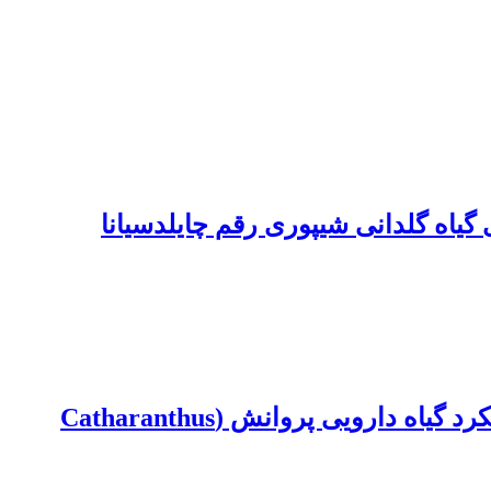
گیاه گلدانی شیپوری رقم چایلدسیانا
اثر پرایمینگ بذر با تنظیم‌کننده‌های رشد و محلول‌پاشی نانوذرات روی و منیزیم بر رشد و عملکرد گیاه دارویی پروانش (Catharanthus