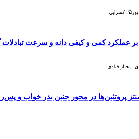
پورنگ کسرایی
 بر عملکرد کمی و کیفی دانه و سرعت تبادلات 
، مختار قبادی
ا در محور جنین بذر خواب و پس‌رس گندم نان (vum L. RL437