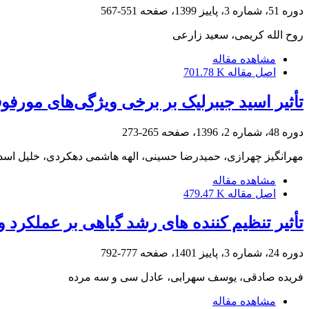
دوره 51، شماره 3، پاییز 1399، صفحه
551-567
روح الله کریمی، سعید زارعی
مشاهده مقاله
اصل مقاله
701.78 K
تأثیر اسید جیبرلیک بر برخی ویژگی‌های مورفوفیزیولوژیکی دو رقم گل سفی
دوره 48، شماره 2، 1396، صفحه
265-273
مهرانگیز چهرازی، حمیدرضا حسینی، الهه هاشمی دهکردی، خلیل اسد
مشاهده مقاله
اصل مقاله
479.47 K
تأثیر تنظیم‌ کننده‌ های رشد گیاهی بر عملکرد
دوره 24، شماره 3، پاییز 1401، صفحه
777-792
فریده صادقی، یوسف سهرابی، عادل سی و سه مرده
مشاهده مقاله