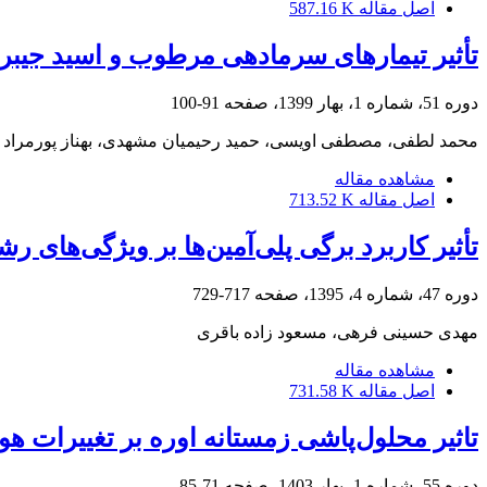
اصل مقاله
587.16 K
تأثیر تیمارهای سرمادهی مرطوب و اسید جیبرلیک بر پار
دوره 51، شماره 1، بهار 1399، صفحه
91-100
محمد لطفی، مصطفی اویسی، حمید رحیمیان مشهدی، بهناز پورمراد 
مشاهده مقاله
اصل مقاله
713.52 K
تأثیر کاربرد برگی پلی‌آمین‌ها بر ویژگی‌های 
دوره 47، شماره 4، 1395، صفحه
717-729
مهدی حسینی فرهی، مسعود زاده باقری
مشاهده مقاله
اصل مقاله
731.58 K
تاثیر محلول‌پاشی زمستانه اوره بر تغییرات هور
دوره 55، شماره 1، بهار 1403، صفحه
71-85