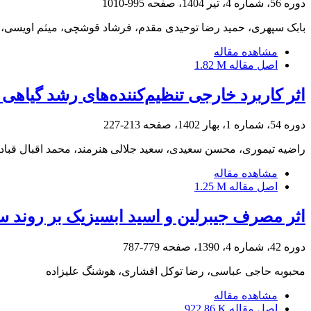
دوره 56، شماره 4، تیر 1404، صفحه
995-1010
بابک سپهری، حمید رضا توحیدی مقدم، فرشاد قوشچی، میثم اویسی، 
مشاهده مقاله
اصل مقاله
1.82 M
اثر کاربرد خارجی تنظیم‌کننده‌های رشد گیاهی
دوره 54، شماره 1، بهار 1402، صفحه
213-227
راضیه تیموری، محسن سعیدی، سعید جلالی هنرمند، محمد اقبال قبادی
مشاهده مقاله
اصل مقاله
1.25 M
اثر مصرف جیبرلین و اسید ابسیزیک بر روند سنتز پروتئین‌ه
دوره 42، شماره 4، 1390، صفحه
779-787
محبوبه حاجی عباسی، رضا توکل افشاری، هوشنگ علیزاده
مشاهده مقاله
اصل مقاله
922.86 K