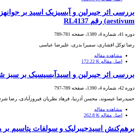
aestivum) رقم RL4137
دوره 41، شماره 4، 1389، صفحه
781-789
رضا توکل افشاری، سمیرا بدری، علیرضا عباسی
مشاهده مقاله
اصل مقاله
172.22 K
بررسی اثر جیبرلین و اسیدآبسیسیک بر سبز ش
دوره 42، شماره 4، 1390، صفحه
789-797
حمیدرضا عیسوند، محسن آذرنیا، فرهاد نظریان فیروزآبادی، رضا شر
مشاهده مقاله
اصل مقاله
262.8 K
برهم‌کنش اسید‌جیبرلیک و سولفات پتاسیم بر م