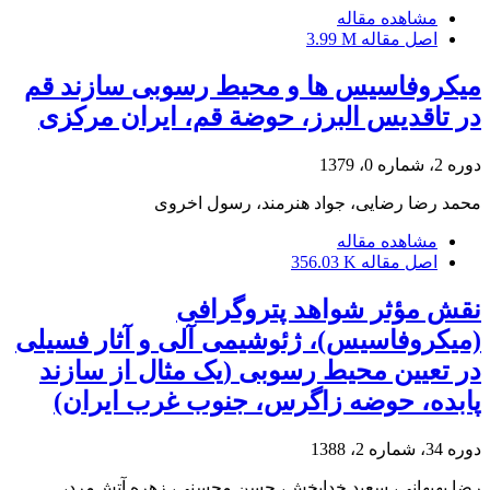
مشاهده مقاله
اصل مقاله
3.99 M
میکروفاسیس ها و محیط رسوبی سازند قم
در تاقدیس البرز، حوضة قم، ایران مرکزی
دوره 2، شماره 0، 1379
محمد رضا رضایی، جواد هنرمند، رسول اخروی
مشاهده مقاله
اصل مقاله
356.03 K
نقش مؤثر شواهد پتروگرافی
(میکروفاسیس)، ژئوشیمی آلی و آثار فسیلی
در تعیین محیط رسوبی (یک مثال از سازند
پابده، حوضه زاگرس، جنوب غرب ایران)
دوره 34، شماره 2، 1388
رضا بهبهانی، سعید خدابخش، حسن محسنی، زهره آتش‌مرد،