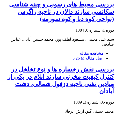
بررسی محیط های رسوبی و چینه ‌شناسی
سکانسی سازند دالان در ناحیه زاگرس
(نواحی کوه دنا و کوه سورمه)
دوره 1، شماره 0، 1384
سید علی معلمی، مسعود لطف پور، محمد حسین آدابی، عباس
صادقی
مشاهده مقاله
اصل مقاله
5.26 M
بررسی نقش رخساره ها و نوع تخلخل در
کنترل کیفیت مخزنی سازند ایلام در یکی از
میادین نفتی ناحیه دزفول شمالی، دشت
آبادان
دوره 35، شماره 3، 1389
محمد حسنی گیو، آرش ابرقانی