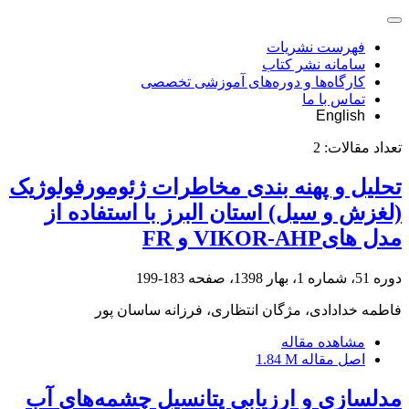
فهرست نشریات
سامانه نشر کتاب
کارگاه‌ها و دوره‌های آموزشی تخصصی
تماس با ما
English
تعداد مقالات:
2
تحلیل و پهنه‏ بندی مخاطرات ژئومورفولوژیک
(لغزش و سیل) استان البرز با استفاده از
مدل‏ هایVIKOR-AHP و FR
دوره 51، شماره 1، بهار 1398، صفحه
183-199
فاطمه خدادادی، مژگان انتظاری، فرزانه ساسان پور
مشاهده مقاله
اصل مقاله
1.84 M
مدلسازی و ارزیابی پتانسیل چشمه‌های آب