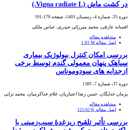
در کشت ماش (Vigna radiate L.)
دوره 55، شماره 4، زمستان 1403، صفحه
179-191
افسانه عارفی، محمد میرزائی حیدری، عباس ملکی
مشاهده مقاله
اصل مقاله
1.91 M
بررسی امکان کنترل بیولوژیک بیماری
سیاهک پنهان معمولی گندم توسط برخی
ازجدایه های سودوموناس
دوره 37، شماره 7، 1385
پژمان خدایگان، حسن رضا اعتباریان، غلام خداکرمیان، محمد ترابی
مشاهده مقاله
اصل مقاله
121.62 K
بررسی تأثیر تلقیح ریزغدۀ سیب‌زمینی با