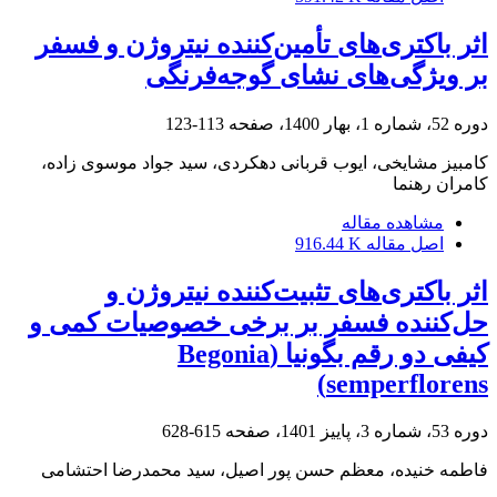
اثر باکتری‌های تأمین‌کننده نیتروژن و فسفر
بر ویژگی‌های نشای گوجه‌فرنگی
دوره 52، شماره 1، بهار 1400، صفحه
113-123
کامبیز مشایخی، ایوب قربانی دهکردی، سید جواد موسوی زاده،
کامران رهنما
مشاهده مقاله
اصل مقاله
916.44 K
اثر باکتری‌های تثبیت‌کننده نیتروژن و
حل‌کننده فسفر بر برخی خصوصیات کمی و
کیفی دو رقم ‏بگونیا (‏Begonia
semperflorens‏)‏
دوره 53، شماره 3، پاییز 1401، صفحه
615-628
فاطمه خنیده، معظم حسن پور اصیل، سید محمدرضا احتشامی