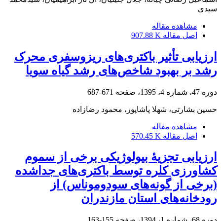
سیدی
مشاهده مقاله
اصل مقاله
907.88 K
ارزیابی تأثیر باکتری‌های ریزوسفری محرک
رشد بر بهبود شاخص‌های رشد گیاه سویا
دوره 47، شماره 4، 1395، صفحه
671-687
حسین بشارتی، شهلا پاشاپور، محمود رضازاده
مشاهده مقاله
اصل مقاله
570.45 K
‌ارزیابی تجزیۀ بیولوژیکی برخی از سموم
کشاورزی کلره توسط باکتری‌های جدا‌شده
(برخی از گونه‌های سودوموناس) از
رودخانه‌های استان مازندران
دوره 68، شماره 1، 1394، صفحه
155-163