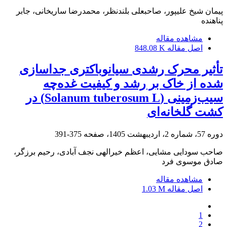
پیمان شیخ علیپور، صاحبعلی بلندنظر، محمدرضا ساریخانی، جابر
پناهنده
مشاهده مقاله
اصل مقاله
848.08 K
تأثیر محرک رشدی سیانوباکتری جداسازی
شده از خاک بر رشد و کیفیت غده‌چه
سیب‌زمینی (Solanum tuberosum L) در
کشت گلخانه‌ای
دوره 57، شماره 2، اردیبهشت 1405، صفحه
375-391
صاحب سودایی مشایی، اعظم خیرالهی نجف آبادی، رحیم برزگر،
صادق موسوی فرد
مشاهده مقاله
اصل مقاله
1.03 M
1
2