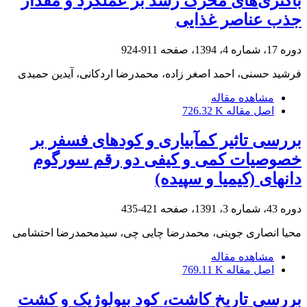
باکتری‌های محرک رشد بر عملکرد و مقدار
جذب عناصر غذایی
دوره 17، شماره 4، 1394، صفحه
911-924
فرشید حسنی، احمد اصغر زاده، محمدرضا اردکانی، آیدین حمیدی
مشاهده مقاله
اصل مقاله
726.32 K
بررسی تاثیر کم‏آبیاری و کودهای فسفر بر
خصوصیات‏ کمی و کیفی دو رقم سورگوم
دانه‏ای (کیمیا و سپیده)
دوره 43، شماره 3، 1391، صفحه
421-435
محیا انصاری جوینی، محمدرضا چایی چی، سیدمحمدرضا احتشامی
مشاهده مقاله
اصل مقاله
769.11 K
بررسی تاریخ‏ کاشت، کود بیولوژیک و کشت