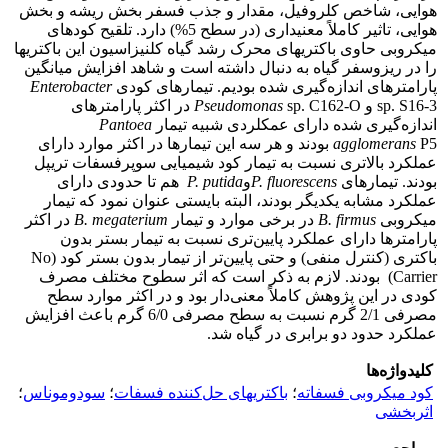
هوایی، شاخص کلروفیل، مقدار و جذب فسفر بخش ریشه و بخش
هوایی، تاثیر کاملاً معنی­داری (در سطح 5%) دارد. تلقیح کودهای
میکروبی حاوی باکتریهای محرک رشد گیاه کلنیزاسیون این باکتریها
را در ریزوسفر گیاه به دنبال داشته است و شاهد افزایش میانگین
پارامترهای اندازه‌گیری شده بودیم. تیمارهای کودی
Enterobacter
sp. S16-3 و
Pseudomonas
sp. C162-O در اکثر پارامترهای
اندازه‌گیری شده دارای عمکلردی شبیه تیمار
Pantoea
agglomerans
P5 بودند و هر سه این تیمار‌ها در اکثر موارد دارای
عملکرد بالاتری نسبت به تیمار کود شیمیایی سوپرفسفات تریپل
بودند. تیمارهای
P. fluorescens
و
putida
P.
هم تا حدودی دارای
عملکرد مشابه یکدیگر بودند، البته بایستی عنوان نمود که تیمار
میکروبی
B. firmus
در برخی موارد و تیمار
megaterium
B.
در اکثر
پارامترها دارای عملکرد پایین‌تری نسبت به تیمار بستر بدون
باکتری (کنترل منفی) و حتی پایین‌تر از تیمار بدون بستر کود (No
Carrier) بودند. لازم به ذکر است که اثر سطوح مختلف مصرف
کودی در این پژوهش کاملاً معنی‌دار بود و در اکثر موارد سطح
مصرفی 2/1 ‌گرم نسبت به سطح مصرفی 6/0 ‌گرم باعث افزایش
عملکرد حدود دو برابری در گیاه شد.
کلیدواژه‌ها
کود میکروبی فسفاته
؛
باکتریهای حل‌کننده‌ فسفات
؛
سودوموناس
؛
اثربخشی