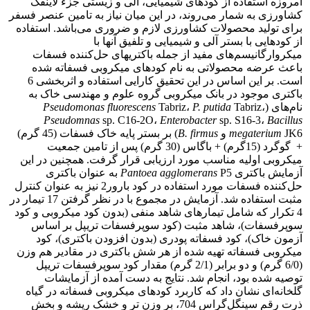
امروزه استفاده از کودهای شیمیایی، آلی و زیستی جزء لاینفک
کشاورزی به شمار می‌روند، در این میان نیاز به تامین عنصر فسفر
برای تولید محصولات کشاورزی لازم و ضروری می‌باشد. استفاده
از کودهایی با بستر آلی و شیمیایی و تلفیق آنها با
میکروارگانیسم‌های مفید از جمله باکتریهای حل‌کننده فسفات
باعث عرضه محصولاتی به نام کودهای میکروبی فسفاته شده
است. بر این اساس در این تحقیق کارایی استفاده و اثربخشی 6
باکتری موجود در بانک میکروبی گروه علوم و مهندسی خاک به
نام‌های (
Tabriz،
P. putida
Tabriz،
Pseudomonas fluorescens
Pseudomnas
sp. C16-2O،
Enterobacter
sp. S16-3،
Bacillus
JK6 و
megaterium
B. firmus
) بر بستر پایه ﺧﺎک ﻓﺴﻔﺎت (45 ﮔﺮم)
+ ﮔﻮﮔﺮد (15ﮔﺮم) + باگاس (30 ﮔﺮم) پس از تامین جمعیت
میکروبی اولیه مناسب مورد ارزیابی قرار گرفت. همچنین در این
آزمایش باکتری
agglomerans
Pantoea
P5 به عنوان باکتری
حل‌کننده فسفات مورد استفاده در کود بارور2 نیز به عنوان کنترل
مثبت استفاده شد. آزمایش در مجموع با در نظر گرفتن 17 تیمار در
4 تکرار که شامل تیمارهای شاهد منفی (بدون کود میکروبی و کود
سوپرفسفات)، شاهد مثبت (کود سوپرفسفات تریپل بر اساس
آزمون خاک)، کود فسفاته پودری (بدون افزودن باکتری)، کود
میکروبی فسفاته تهیه شده از هر شش باکتری در مقادیر هم‌ وزن
(6/0 گرم) و دو برابر (2/1 گرم) مقدار کود سوپرفسفات تریپل
توصیه شده بود، انجام شد. نتایج به دست آمده از آزمایشات
گلخانه‌ای نشان داد که کاربرد کودهای میکروبی فسفاته در گیاه
ذرت رقم سینگل‌گراس 704، بر وزن تر و خشک ریشه و بخش