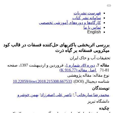
فهرست نشریات
سامانه نشر کتاب
کارگاه‌ها و دوره‌های آموزشی تخصصی
تماس با ما
English
بررسی اثربخشی باکتریهای حل‌کننده فسفات در قالب کود
میکروبی فسفاته بر گیاه ذرت
تحقیقات آب و خاک ایران
مقاله 7
،
دوره 49، شماره 1
، فروردین و اردیبهشت 1397
، صفحه
71-81
اصل مقاله (
916.77 K
)
نوع مقاله: مقاله پژوهشی
شناسه دیجیتال (DOI):
10.22059/ijswr.2018.215308.667533
نویسندگان
*
محمدرضا ساریخانی
؛
ناصر علی اصغرزاد
؛
بهمن خوشرو
دانشگاه تبریز
چکیده