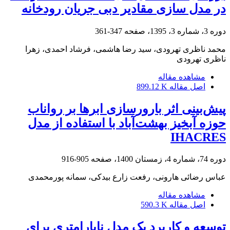
در مدل‏ سازی مقادیر دبی جریان رودخانه
دوره 3، شماره 3، 1395، صفحه
347-361
محمد ناظری تهرودی، سید رضا هاشمی، فرشاد احمدی، زهرا
ناظری تهرودی
مشاهده مقاله
اصل مقاله
899.12 K
پیش‌بینی اثر بارورسازی ابرها بر رواناب
حوزه آبخیز بهشت‌آباد با استفاده از مدل
IHACRES
دوره 74، شماره 4، زمستان 1400، صفحه
905-916
عباس رضائی هارونی، رفعت زارع بیدکی، سمانه پورمحمدی
مشاهده مقاله
اصل مقاله
590.3 K
توسعه و کاربرد یک مدل ناپارامتری برای