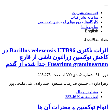
فهرست نشریات
سامانه نشر کتاب
کارگاه‌ها و دوره‌های آموزشی تخصصی
تماس با ما
English
تعداد مقالات:
4
اثرات باکتری Bacillus velezensis UTB96 در
کاهش توکسین زرالنون ناشی از قارچ
Fusarium graminearum جدا شده از گندم
دوره 51، شماره 2، دی 1399، صفحه
275-285
زهرا داودی، حسین صارمی، مسعود احمد زاده، علی ملیحی پور
مشاهده مقاله
اصل مقاله
383.46 K
انواع توکسین و مضرات آن ها