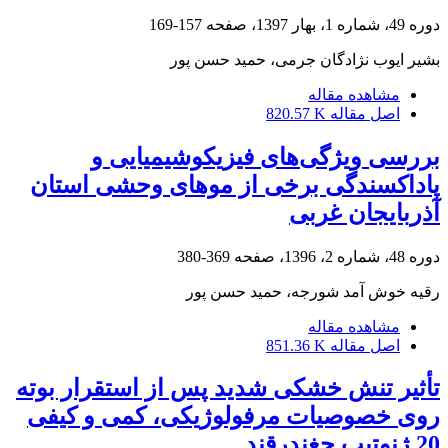
دوره 49، شماره 1، بهار 1397، صفحه
157-169
بشیر ایوب نژادگان جرمی، حمید حسن پور
مشاهده مقاله
اصل مقاله
820.57 K
بررسی ویژگی‌های فیزیکوشیمیایی و
پاداکسندگی برخی از موهای وحشی استان
آذربایجان غربی
دوره 48، شماره 2، 1396، صفحه
369-380
رقیه خوش آمد شورجه، حمید حسن پور
مشاهده مقاله
اصل مقاله
851.36 K
تأثیر تنش خشکی شدید پس از استقرار بوته
روی خصوصیات مرفولوژیکی، کمی و کیفی
20 ژنوتیپ چغندرقند