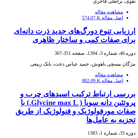
نقوی، براتعلی فاخری
مشاهده مقاله
اصل مقاله
574.07 K
ارزیابی تنوع دورگ‌های جدید ذرت دانه‌‌ای
برای صفات کمی و ساختار ظاهری
دوره 46، شماره 3، 1394، صفحه
351-367
مژگان مسچی باهوش، حمید عباس دخت، بابک ربیعی
مشاهده مقاله
اصل مقاله
882.09 K
بررسی ارتباط ترکیب اسید‌های چرب و
پروتئین دانه سویا ( Glycine max L.) با
صفات مورفولوژیک و فنولوژیک از طریق
تجزیه به عامل‌ها
دوره 35، شماره 1، 1383