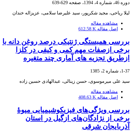
دوره 46، شماره 4، 1394، صفحه
629-639
لیلا ریاحی، مجید شکرپور، سید علیرضا سلامی، عزیزاله خندان
مشاهده مقاله
اصل مقاله
612.58 K
بررسی همبستگی ژنتیکی درصد روغن دانه با
برخی ازصفات مهم کمی و کیفی در کلزا
ازطریق تجزیه های آماری چند متغیره
1-37، شماره 2، 1385
سید علی میرموسوی، حسن زینالی، عبدالهادی حسین زاده
مشاهده مقاله
اصل مقاله
408.63 K
بررسی ویژگی‌های فیزیکوشیمیایی میوۀ
برخی از نژادگان‌های ازگیل در استان
آذربایجان شرقی