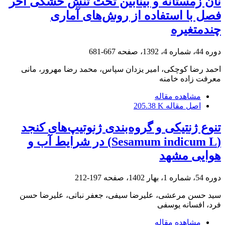
نان زمستانه و بینابین تحت تنش خشکی آخر
فصل با استفاده از روش‌های آماری
چندمتغیره
دوره 44، شماره 4، 1392، صفحه
667-681
احمد رضا کوچکی، امیر یزدان سپاس، محمد رضا مهرور، مانی
معرفت زاده خامنه
مشاهده مقاله
اصل مقاله
205.38 K
تنوع ژنتیکی و گروه‌بندی ژنوتیپ‌های کنجد
(Sesamum indicum L) در شرایط آب‌ و
هوایی مشهد
دوره 54، شماره 1، بهار 1402، صفحه
197-212
سید حسن مرعشی، علیرضا سیفی، جعفر نباتی، علیرضا حسن
فرد، افسانه یوسفی
مشاهده مقاله