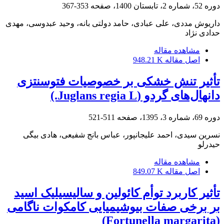
دوره 52، شماره 2، تابستان 1400، صفحه
353-367
داریوش مددی، علی عبادی، حامد دولتی بانه، وحید عبدوسی، مهدی
حدادی نژاد
مشاهده مقاله
اصل مقاله
948.21 K
تأثیر تنش خشکی بر خصوصیات فتوسنتزی
دانهال‌های گردو (Juglans regia L.)
دوره 69، شماره 3، 1395، صفحه
511-521
نسرین سیدی، احمد علیجانپور، عباس بانج شفیعی، هادی بیگی
حیدرلو
مشاهده مقاله
اصل مقاله
849.07 K
تأثیر کاربرد توأم کائولین و سالیسیلیک اسید
بر برخی صفات بیوشیمیایی کامکوات ناگامی
‏‏(‏Fortunella margarita‏)‏