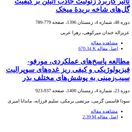
تأثیر کاربرد زئولیت جاذب اتیلن بر کیفیت
گل‌های شاخه بریدۀ میخک
دوره 48، شماره 4، زمستان 1396، صفحه
779-789
عزیزاله خندان میرکوهی، زهرا عربی
مشاهده مقاله
اصل مقاله
670.34 K
مطالعه پاسخ‌های عملکردی، مورفو-
فیزیولوژیکی و کیفی ریز غده‌های سوپرالیت
سیب‌زمینی به پوشش‌های مختلف بذر
دوره 23، شماره 4، زمستان 1400، صفحه
937-923
سودا قاسمی گرمی، مرتضی برمکی، سلیم فرزانه، ماندانا امیری
مشاهده مقاله
اصل مقاله
2.39 M