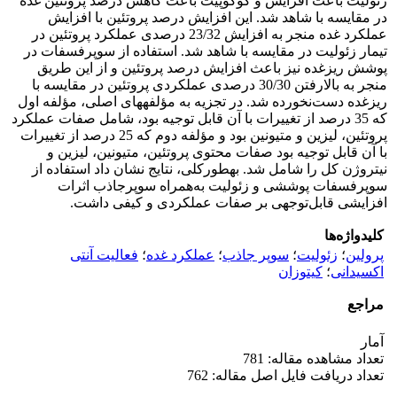
زئولیت باعث افزایش و کوکوپیت باعث کاهش درصد پروتئین غده
در مقایسه با شاهد شد. این افزایش درصد پروتئین با افزایش
عملکرد غده منجر به افزایش 23/32 درصدی عملکرد پروتئین در
تیمار زئولیت در مقایسه با شاهد شد. استفاده از سوپرفسفات در
پوشش ریزغده نیز باعث افزایش درصد پروتئین و از این طریق
منجر به بالارفتن 30/30 درصدی عملکردی پروتئین در مقایسه با
ریزغده دست‌نخورده شد. در تجزیه به مؤلفه­های اصلی، مؤلفه اول
که 35 درصد از تغییرات با آن قابل توجیه بود، شامل صفات عملکرد
پروتئین، لیزین و متیونین بود و مؤلفه دوم که 25 درصد از تغییرات
با آن قابل توجیه بود صفات محتوی پروتئین، متیونین، لیزین و
نیتروژن کل را شامل شد. به­طورکلی، نتایج نشان داد استفاده از
سوپرفسفات پوششی و زئولیت به‌همراه سوپرجاذب اثرات
افزایشی قابل‌توجهی بر صفات عملکردی و کیفی داشت.
کلیدواژه‌ها
پرولین
؛
زئولیت
؛
سوپر جاذب
؛
عملکرد غده
؛
فعالیت آنتی‌
اکسیدانی
؛
کیتوزان
مراجع
آمار
تعداد مشاهده مقاله: 781
تعداد دریافت فایل اصل مقاله: 762