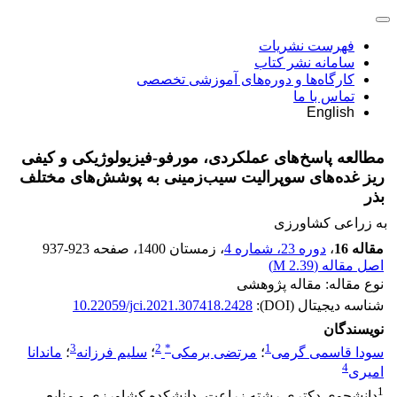
فهرست نشریات
سامانه نشر کتاب
کارگاه‌ها و دوره‌های آموزشی تخصصی
تماس با ما
English
مطالعه پاسخ‌های عملکردی، مورفو-فیزیولوژیکی و کیفی
ریز غده‌های سوپرالیت سیب‌زمینی به پوشش‌های مختلف
بذر
به زراعی کشاورزی
مقاله 16
،
دوره 23، شماره 4
، زمستان 1400
، صفحه
937-923
اصل مقاله (
2.39 M
)
نوع مقاله: مقاله پژوهشی
شناسه دیجیتال (DOI):
10.22059/jci.2021.307418.2428
نویسندگان
3
2
*
1
سودا قاسمی گرمی
؛
مرتضی برمکی
؛
سلیم فرزانه
؛
ماندانا
4
امیری
1
دانشجوی دکتری رشته زراعت، دانشکده کشاورزی و منابع