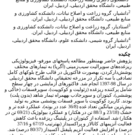
طبیعی، دانشگاه محقق اردبیلی، اردبیل، ایران
2
دانشیار، گروه زراعت و اصلاح نباتات، دانشکده کشاورزی و
منابع طبیعی، دانشگاه محقق اردبیلی، اردبیل، ایران.
3
استادیار، گروه زراعت و اصلاح نباتات، دانشکده کشاورزی و
منابع طبیعی، دانشگاه محقق اردبیلی، اردبیل، ایران.
4
دانشیار گروه شیمی، دانشکده علوم، دانشگاه محقق اردبیلی،
اردبیل، ایران
چکیده
پژوهش حاضر به­منظور مطالعه پاسخ­های مورفو- فیزیولوژیکی
ریزغده‌های سوپرالیت سیب‌زمینی (آگریا) به تیمارهای مختلف
پوشش‌دارکردن، به­صورت فاکتوریل در قالب طرح بلوک­های کامل
تصادفی با سه تکرار در مزرعه تحقیقاتی دانشگاه محقق اردبیلی
در سال 98-1397 انجام شد. فاکتورهای آزمایشی در چهار سطح
شامل پرکننده ریزغده (زئولیت و کوکوپیت)، سوپرفسفات (خاکی و
پوششی)، کیتوزان و سوپرجاذب به­همراه تیمار شاهد (بدون پلت)
بودند. کاربرد کوکوپیت با سوپر فسفات پوششی منجر به تولید
بیش‌ترین میانگین تعداد غده (36/8 عدد در بوته)، عملکرد غده تر و
خشک (23/18 و 88/3 تن در هکتار) و عملکرد بیولوژیک (69/21 تن در
هکتار) شد. استفاده از کیتوزان در پلیتینگ ریزغده باعث کاهش
فعالیت آنزیم­های کاتالاز و پراکسیداز (به­ترتیب 67/19 و 37/16
درصد) و افزایش فعالیت آنزیم پلی­فنل اکسیداز (80/37 درصد) شد.