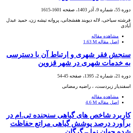
دوره 55، شماره 9، آذر 1403، صفحه
1601-1615
فرشته سیاحی، لاله دیوبند هفشجانی، پروانه تیشه زن، حمید عبدل
آبادی
مشاهده مقاله
اصل مقاله
1.63 M
سنجش فقر شهری و ارتباط آن با دسترسی
به خدمات شهری در شهر قزوین
دوره 21، شماره 2، 1395، صفحه
45-54
اسفندیار زبردست، ، راضیه رمضانی
مشاهده مقاله
اصل مقاله
4.6 M
کاربرد شاخص های گیاهی سنجنده تی.ام در
برآورد درصد پوشش گیاهی مراتع حفاظت
شده جهان نما – گرگان