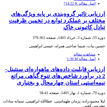
اصل مقاله
714.22 K
ارزیابی تاثیر گروه‌بندی بر پایه ویژگی‌های
مختلف بر عملکرد توابع در تخمین ظرفیت
تبادل کاتیونی خاک
دوره 55، شماره 3، خرداد 1403، صفحه
361-379
حسین بیات، شیما صاحبی همراه، عیسی ابراهیمی
مشاهده مقاله
اصل مقاله
1.39 M
ارزیابی قابلیت داده‌های ماهواره‌ای سنتینل-
2 در برآورد شاخص‌های تنوع گیاهی مراتع
نیمه‌استپی استان چهارمحال و بختیاری
دوره 79، شماره 1، بهار 1405، صفحه
41-58
لیلا محمودزاده، پژمان طهماسبی، عطاالله ابراهیمی، سمانه سادات
محزونی کچپی