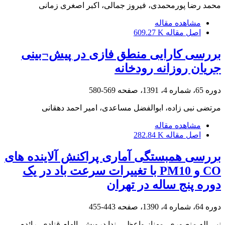
محمد رضا پورمحمدی، فیروز جمالی، اکبر اصغری زمانی
مشاهده مقاله
اصل مقاله
609.27 K
بررسی کارایی منطق فازی در پیش¬بینی
جریان روزانه رودخانه
دوره 65، شماره 4، 1391، صفحه
569-580
مرتضی نبی زاده، ابوالفضل مساعدی، امیر احمد دهقانی
مشاهده مقاله
اصل مقاله
282.84 K
بررسی همبستگی آماری پراکنش آلاینده های
CO و PM10 با تغییرات سرعت باد در یک
دوره پنج ساله در تهران
دوره 64، شماره 4، 1390، صفحه
443-455
نبی اله منصوری، مهناز واعظی، ندا درویش، الهام قنادی، رائده