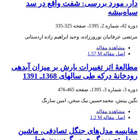
دار، مورد بررسی: شفت واقع در سد
سیاه‌بیشه
دوره 42، شماره 2، 1395، صفحه
325-335
مرتضی عرفانیان نوروززاده، وحید ابراهیم زاده اردستانی
مشاهده مقاله
اصل مقاله
1.57 M
مطالعۀ اثر تغییرات بارش بر میزان آبدهی
رودخانۀ درکه طی سال‏های 1368‌ـ 1391
دوره 3، شماره 3، 1395، صفحه
465-476
نگین بینش، محمدحسین نیک سخن، امین سارنگ
مشاهده مقاله
اصل مقاله
1.2 M
مقایسه مدل‌های جنگل تصادفی، ماشین
بردار تصمیم‌گیری و رگرسیون خطی