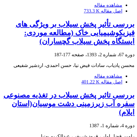
مشاهده مقاله
اصل مقاله
733.3 K
بررسی تأثیر پخش سیلاب بر ویژگی‏ های
فیزیکوشیمیایی خاک (مطالعه موردی:
ایستگاه پخش سیلاب گچساران)
دوره 67، شماره 2، 1393، صفحه
177-187
محسن پادیاب، سادات فیض نیا، حسن احمدی، اردشیر شفیعی
مشاهده مقاله
اصل مقاله
401.22 K
بررسی تاثیر پخش سیلاب در تغذیه مصنوعی
سفره آب زیرزمینی دشت موسیان(استان
ایلام)
دوره 4، شماره 1، 1387
رامین فضل اولی، فرود شریفی، عبدالکریم بهنیا