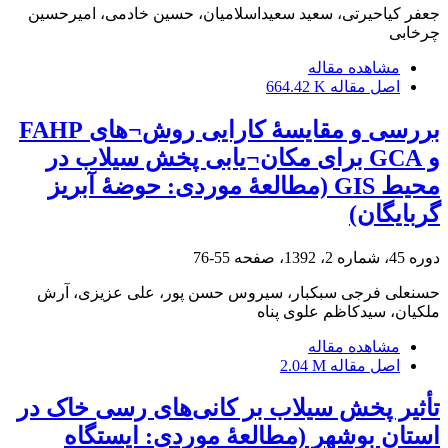
جعفر کیاحیرتی، سعید سعیداسلامیان، حسین خادمی، امیرحسین
چرخابی
مشاهده مقاله
اصل مقاله
664.42 K
بررسی و مقایسۀ کارایی روش‎¬های FAHP
و GCA برای مکان¬یابی پخش سیلاب در
محیط GIS (مطالعۀ موردی: حوضۀ آبریز
گربایگان)
دوره 45، شماره 2، 1392، صفحه
55-76
حسنعلی فرجی سبکبار، سیروس حسن پور، علی عزیزی، آرش
ملکیان، سیدکاظم علوی پناه
مشاهده مقاله
اصل مقاله
2.04 M
تأثیر پخش سیلاب بر کانی‌های رسی خاک‌ در
استان بوشهر (مطالعۀ موردی: ایستگاه