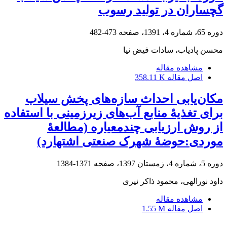
گچساران در تولید رسوب
دوره 65، شماره 4، 1391، صفحه
473-482
محسن پادیاب، سادات فیض نیا
مشاهده مقاله
اصل مقاله
358.11 K
مکان‌یابی احداث سازه‌های پخش سیلاب
برای تغذیۀ منابع آب‌های زیرزمینی با استفاده
از روش ارزیابی چندمعیاره (مطالعۀ
موردی:حوضۀ شهرک صنعتی اشتهارد)
دوره 5، شماره 4، زمستان 1397، صفحه
1371-1384
داود نورالهی، محمود ذاکر نیری
مشاهده مقاله
اصل مقاله
1.55 M