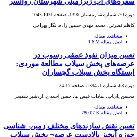
سفره‌های آب‌ زیرزمینی شهرستان روانسر
دوره 70، شماره 4، زمستان 1396، صفحه
1031-1043
کاظم نصرتی، محمد مهدی حسین زاده، نگار بهرامی
مشاهده مقاله
اصل مقاله
1.6 M
تعیین میزان نفوذ عمقی رسوب در
عرصه‌های پخش سیلاب مطالعة موردی:
ایستگاه پخش سیلاب گچساران
دوره 68، شماره 1، 1394، صفحه
15-24
محسن پادیاب، سادات فیض نیا، حسن احمدی، اردشیر شفیعی
مشاهده مقاله
اصل مقاله
780.07 K
تعیین نقش سازند‏های مختلف زمین¬شناسی
حوزه آبخیز بالادست عرصه¬ پخش سیلاب