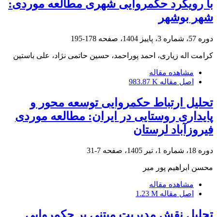
با رویکرد حکمروایی شهری مطالعه موردی:
شهر بوشهر
دوره 57، شماره 3، پاییز 1404، صفحه
178-195
کرامت اله زیاری، احمد پوراحمد، حسین حاتمی نژاد، علی باستین
مشاهده مقاله
اصل مقاله
983.87 K
تحلیل ارتباط حکمروایی توسعه محور و
پایداری روستایی در ایران: مطالعه موردی
فیروزآباد لرستان
دوره 18، شماره 1، تیر 1405، صفحه
7-31
محسن ابراهیم پور میر
مشاهده مقاله
اصل مقاله
1.23 M
تحلیل نقش مدیریت مبتنی بر حکمروایی