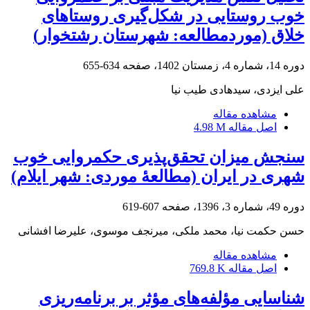
خوب روستایی در شکل‌گیری روستاهای
خلاق (موردمطالعه: شهرستان رشتخوار)
دوره 14، شماره 4، زمستان 1402، صفحه
634-655
علی ایزدی، سیدهادی طیب نیا
مشاهده مقاله
اصل مقاله
4.98 M
سنجش میزان تحقق‌پذیری حکمروایی خوب
شهری در ایران (مطالعۀ موردی: شهر ایلام)
دوره 49، شماره 3، 1396، صفحه
607-619
حسن حکمت نیا، محمد ملکی، میرنجف موسوی، علیرضا افشانی
مشاهده مقاله
اصل مقاله
769.8 K
شناسایی مؤلفه‌های مؤثر بر برنامه‌ریزی