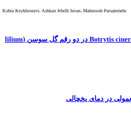
Kobra Keykhosravi، Ashkan Jebelli Javan، Mahnoosh Parsaiemehr
بررسی آثار نیترات و سولفات کلسیم بر میزان مقاومت به بیماری کپک خاکستری ناشی از Botrytis cinerea در دو رقم گل سوسن (lilium
مولی در دمای یخچالی