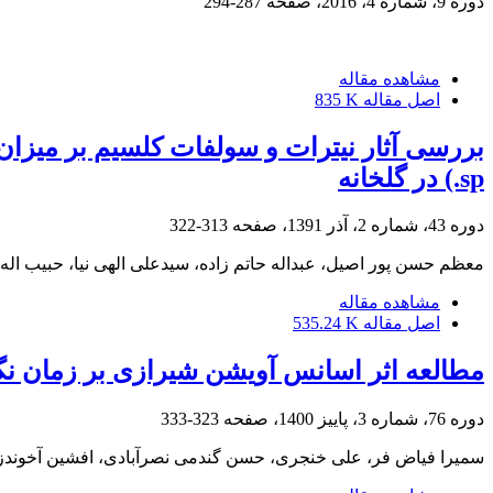
دوره 9، شماره 4، 2016، صفحه
287-294
مشاهده مقاله
اصل مقاله
835 K
sp.) در گلخانه
دوره 43، شماره 2، آذر 1391، صفحه
313-322
معظم حسن پور اصیل، عبداله حاتم زاده، سیدعلی الهی نیا، حبیب اله
مشاهده مقاله
اصل مقاله
535.24 K
مطالعه اثر اسانس آویشن شیرازی بر زمان نگ
دوره 76، شماره 3، پاییز 1400، صفحه
323-333
سمیرا فیاض فر، علی خنجری، حسن گندمی نصرآبادی، افشین آخوندزا