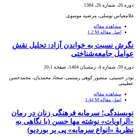
دوره 26، شماره 26، 1384
غلامعباس توسلی، مرضیه موسوی
مشاهده مقاله
اصل مقاله
1.2 M
نگرش نسبت به خواندن آزاد: تحلیل نقش
عوامل جامعه‌شناختی
دوره 59، شماره 4، زمستان 1404، صفحه
1-20
نوذر حسینی، منصور کوهی رستمی، سجاد محمدیان، محمدحسن
عظیمی
مشاهده مقاله
اصل مقاله
1.44 M
نویسندگی؛ سرمایه فرهنگی زنان در رمان
«الراویات» نوشته مها حسن (با نگاهی به
نظریۀ «انواع سرمایه» پی یر بوردیو)