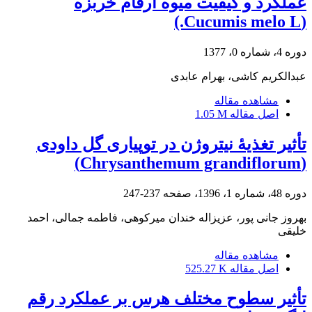
عملکرد و کیفیت میوه ارقام خربزه
(Cucumis melo L.)
دوره 4، شماره 0، 1377
عبدالکریم کاشی، بهرام عابدی
مشاهده مقاله
اصل مقاله
1.05 M
تأثیر تغذیۀ نیتروژن در توپیاری گل داودی
(Chrysanthemum grandiflorum)
دوره 48، شماره 1، 1396، صفحه
237-247
بهروز جانی پور، عزیزاله خندان میرکوهی، فاطمه جمالی، احمد
خلیقی
مشاهده مقاله
اصل مقاله
525.27 K
تأثیر سطوح مختلف هرس بر عملکرد رقم