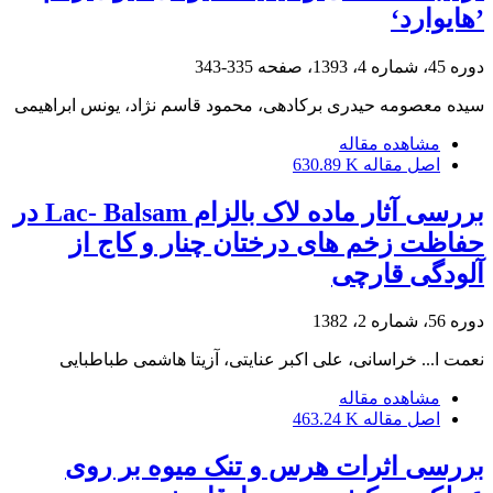
’هایوارد‘
دوره 45، شماره 4، 1393، صفحه
335-343
سیده معصومه حیدری برکادهی، محمود قاسم نژاد، یونس ابراهیمی
مشاهده مقاله
اصل مقاله
630.89 K
بررسی آثار ماده لاک بالزام Lac- Balsam در
حفاظت زخم های درختان چنار و کاج از
آلودگی قارچی
دوره 56، شماره 2، 1382
نعمت ا... خراسانی، علی اکبر عنایتی، آزیتا هاشمی طباطبایی
مشاهده مقاله
اصل مقاله
463.24 K
بررسی اثرات هرس و تنک میوه بر روی