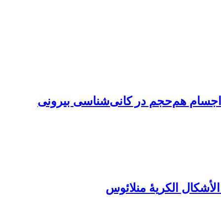
جسام هم‌حجم در کانی‌شناسی بیرونی
أشکال الکریۀ منلائوس