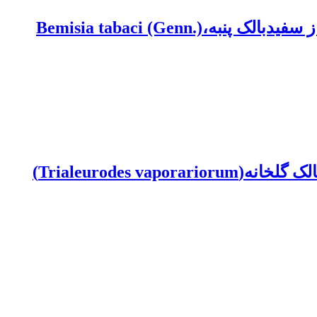
تأثیر عصارۀ گیاهان شاتره و کلپوره و آفت‌کش پی‌متروزین بر کشندگی و تغییرات آنزیم استراز سفیدبالک پنبه،Bemisia tabaci (Genn.)
Trialeurodes)