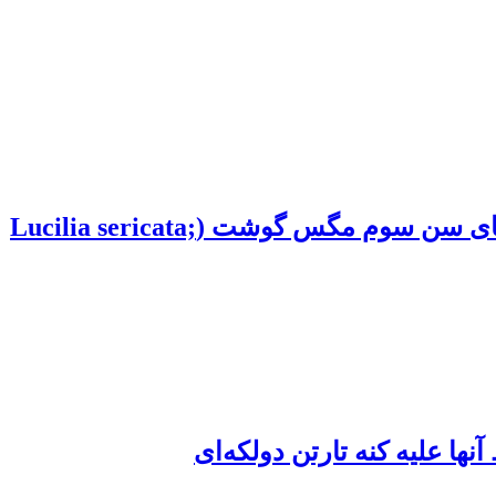
اثرات کشندگی حشره‌کش‌های دلتامترین، اسپینوساد، پیریدالیل و پیریمیفوس‌متیل روی لاروهای سن سوم مگس گوشت (Lucilia sericata;