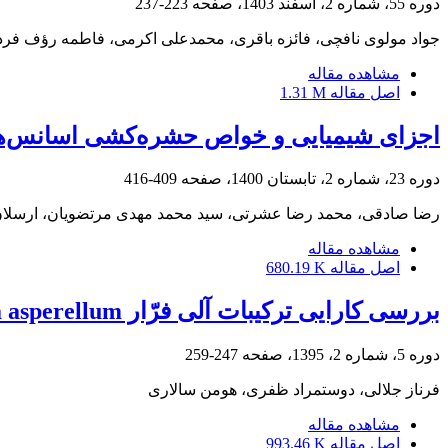
دوره 55، شماره 2، اسفند 1403، صفحه
223-237
جواد مولوی نافچی، فائزه باقری، محمدعلی اکرمی، فاطمه رؤف فرد
مشاهده مقاله
اصل مقاله
1.31 M
اجزای شیمیایی و خواص حشره‌کشی اسانس‌های
دوره 23، شماره 2، تابستان 1400، صفحه
409-416
رضا صادقی، محمد رضا عشرتی، سید محمد مهدی مرتضویان، ارسلان 
مشاهده مقاله
اصل مقاله
680.19 K
بررسی کارایی ترکیبات آلی فرّار Trichoderma asperellum در کنترل Botrytis cinerea، عامل کپک خاکستری توت‌فرنگی
دوره 5، شماره 2، 1395، صفحه
247-259
فرناز جلالی، دوستمراد ظفری، هومن سالاری
مشاهده مقاله
اصل مقاله
993.46 K