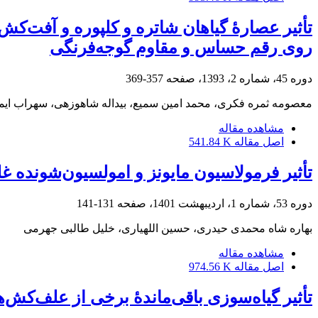
روی رقم حساس و مقاوم گوجه‌فرنگی
دوره 45، شماره 2، 1393، صفحه
357-369
معصومه ثمره فکری، محمد امین سمیع، بیداله شاهوزهی، سهراب ایم
مشاهده مقاله
اصل مقاله
541.84 K
تأثیر فرمولاسیون مایونز و امولسیون‌شونده غلیظ روغن مع
دوره 53، شماره 1، اردیبهشت 1401، صفحه
131-141
بهاره شاه محمدی حیدری، حسین اللهیاری، خلیل طالبی جهرمی
مشاهده مقاله
اصل مقاله
974.56 K
تأثیر گیاه‌سوزی باقی‌ماندۀ برخی از علف‌کش‌