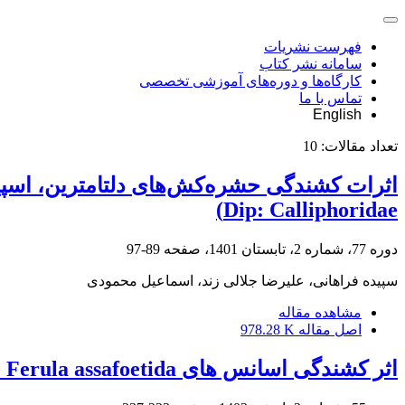
فهرست نشریات
سامانه نشر کتاب
کارگاه‌ها و دوره‌های آموزشی تخصصی
تماس با ما
English
تعداد مقالات:
10
Dip: Calliphoridae)
دوره 77، شماره 2، تابستان 1401، صفحه
89-97
سپیده فراهانی، علیرضا جلالی زند، اسماعیل محمودی
مشاهده مقاله
اصل مقاله
978.28 K
اثر کشندگی اسانس ‌های Ferula persica، Ferula assafoetida و Otostegia persica و مخلوط آنها علیه کنه تارتن دولکه‌ای