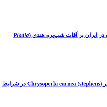
Plodia
مطالعۀ تأثیرات کشندگی و زیرکشندگی چهار حشره‌کش روی تخم و لارو سن اول بالتوری سبز Chrysoperla carnea (stephens) در شرایط