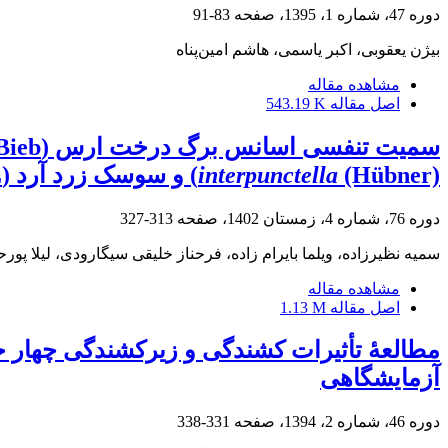
دوره 47، شماره 1، 1395، صفحه
83-91
بیژن یعقوبی، اکبر یاسمی، هاشم امین‌پناه
مشاهده مقاله
اصل مقاله
543.19 K
سمیت تنفسی اسانس برگ درخت ارس (
M.Bieb.) از دو رویشگاه مختلف د
(Hübner)) و سوسک زرد آرد (
interpunctella
)
دوره 76، شماره 4، زمستان 1402، صفحه
313-327
سمیه نظیرزاده، ویلما بایرام زاده، فرحناز خلیقی سیگارودی، لیلا 
مشاهده مقاله
اصل مقاله
1.13 M
آزمایشگاهی
دوره 46، شماره 2، 1394، صفحه
331-338