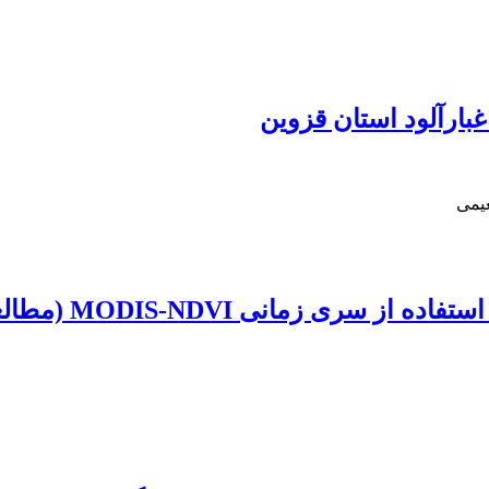
غبارآلود استان قزوین
یمی
MODIS (مطالعۀ موردی: استان کردستان)