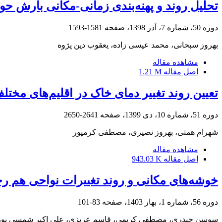
تحلیل روند و پهنه‌بندی زمانی-مکانی بارش حو
دوره 50، شماره 7، آذر 1398، صفحه
1581-1593
بهروز سبحانی، محمد عیسی زاده، یعقوب دین پژوه
مشاهده مقاله
اصل مقاله
1.21 M
تعیین روند تغییر دمای خاک در اقلیم‌های مخت
دوره 51، شماره 10، دی 1399، صفحه
2641-2650
شهرام همتی، بهروز نصیری، مصطفی کرمپور
مشاهده مقاله
اصل مقاله
943.03 K
خوشه‌های مکانی و روند تغییرات نواحی هم ر
دوره 56، شماره 1، بهار 1403، صفحه
83-101
سوسن حیدری، مصطفی کریمی، قاسم عزیزی، علی اکبر شمسی پور