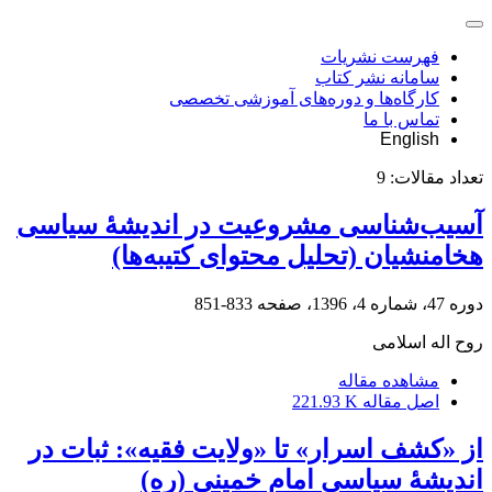
فهرست نشریات
سامانه نشر کتاب
کارگاه‌ها و دوره‌های آموزشی تخصصی
تماس با ما
English
تعداد مقالات:
9
آسیب‌شناسی مشروعیت در اندیشۀ سیاسی
هخامنشیان (تحلیل محتوای کتیبه‌ها)
دوره 47، شماره 4، 1396، صفحه
833-851
روح اله اسلامی
مشاهده مقاله
اصل مقاله
221.93 K
از «کشف اسرار» تا «ولایت فقیه»: ثبات در
اندیشۀ سیاسی امام خمینی (ره)