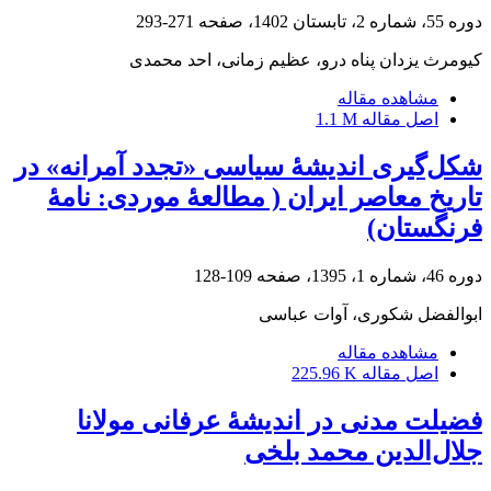
دوره 55، شماره 2، تابستان 1402، صفحه
271-293
کیومرث یزدان پناه درو، عظیم زمانی، احد محمدی
مشاهده مقاله
اصل مقاله
1.1 M
شکل‌گیری اندیشۀ سیاسی «تجدد آمرانه» در
تاریخ معاصر ایران ( مطالعۀ موردی: نامۀ
فرنگستان)
دوره 46، شماره 1، 1395، صفحه
109-128
ابوالفضل شکوری، آوات عباسی
مشاهده مقاله
اصل مقاله
225.96 K
فضیلت مدنی در اندیشۀ عرفانی مولانا
جلال‌الدین محمد بلخی